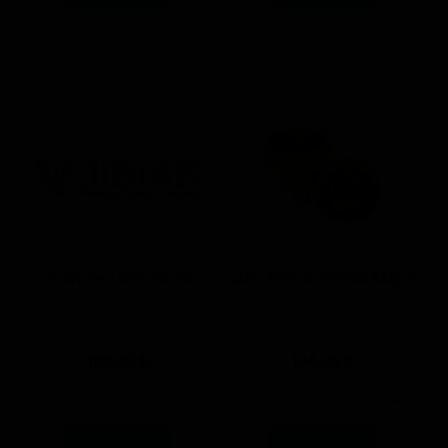
JİBİAR TWO APPLES 50G
NARG BÜYÜK TOPRAK BAŞLIK
129.99
₺
144.99
₺
-
+
-
+
Sepete Ekle
Sepete Ekle