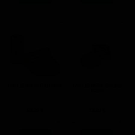
NARGİLE BÜYÜK RULO FOLYO
NARGİLE HAZIR KESİLMİŞ
FOLYO
99.99
₺
74.99
₺
-
+
-
+
Sepete Ekle
Sepete Ekle