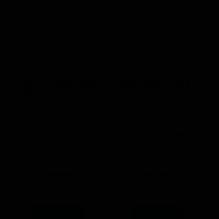
JİBİAR CAPPUCINO 50G
JİBİAR EJAVU 50G
129.99
₺
129.99
₺
-
+
-
+
Sepete Ekle
Sepete Ekle