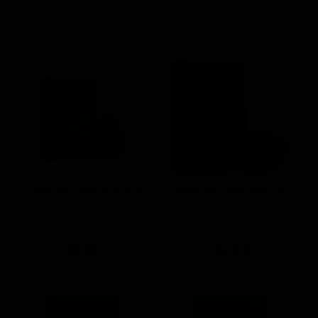
JİBİAR 50G BAKED PEACH
JİBİAR 50G WATERMELON
129.99
₺
129.99
₺
-
+
-
+
Sepete Ekle
Sepete Ekle