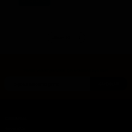
Sepete Ekle
Yenilik ve kampanyalar için e-bültene üye olun!
KAYDOLUN
KURUMSAL
Hakkımızda