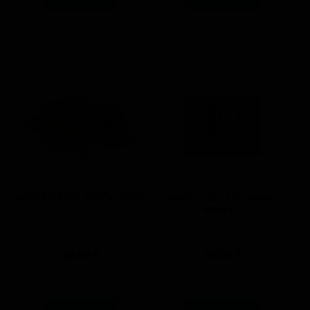
NARGİLE SİPSİ BÜYÜK PAKET
NARGİLE TEK KULLANIMLIK
MARPUÇ
89.99
₺
99.99
₺
-
+
-
+
Sepete Ekle
Sepete Ekle