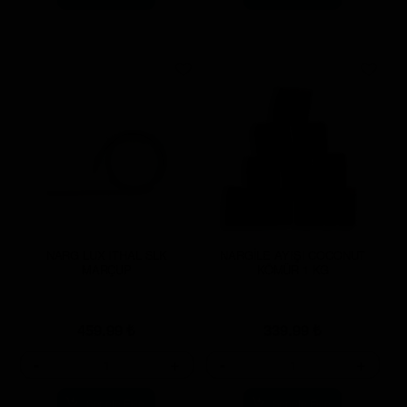
NARG LUX ITHAL SLK
NARGİLE AYIŞI COCONUT
MARÇUP
KÖMÜR 1 KG
459.99
₺
339.99
₺
-
+
-
+
Sepete Ekle
Sepete Ekle