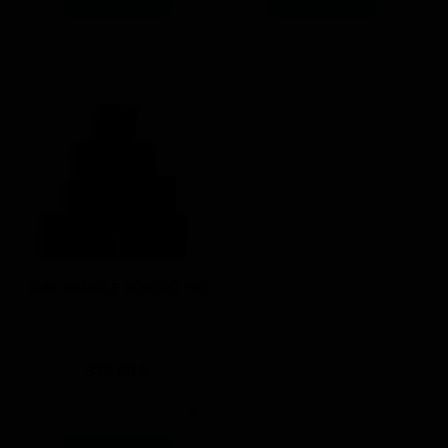
SUMİ NARGİLE KÖMÜRÜ 1KG
339.99
₺
-
+