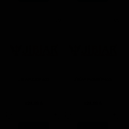
JİBİAR EJOY 50G
JİBİAR PLOMBİR 50G
129.99
₺
129.99
₺
-
+
-
+
Sepete Ekle
Sepete Ekle