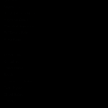
Atıştırmalık
Su, Buz & Dondurma
Meyve ve Sebze
Yiyecek & Konserve
Et / Tavuk / Balık
Fit ve Form
Temel Gıda
Kahvaltılık
Kişisel Bakım
Bebek
Ev Yaşam & Bakım
Evcil Hayvan
Cinsel Sağlık
Kırtasiye