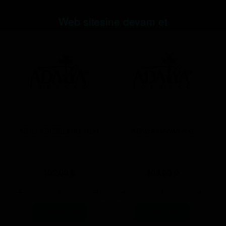
Web sitesine devam et
ADALYA BUBBLEGUM 50G
ADALYA HAWAII 50G
105.00
₺
105.00
₺
-
+
-
+
Sepete Ekle
Sepete Ekle