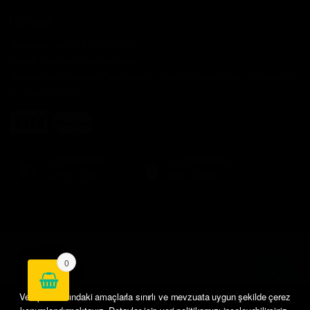
İLETİŞİM
Telefon:
+90 539 117 00 33
Email:
market@bipaketci.com
Adres:
Gazi Osman Paşa sokak . Abaras 3 apartmanı. Dükkan no
1. Girne / KKTC
©
Bipaketçi - Market
- Tüm hakları saklıdır.
0
Veri politikasındaki amaçlarla sınırlı ve mevzuata uygun şekilde çerez