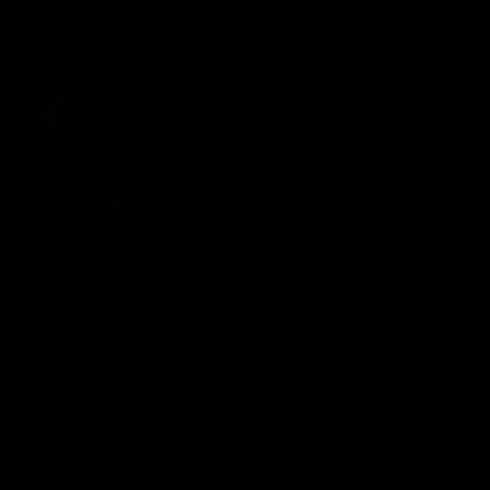
Kampanyalar
Sıkça Sorulanlar
İletişim
MÜŞTERİ HİZMETLERİ
Sipariş Takip
Mesafeli Satış Sözleşmesi
Gizlilik Sözleşmesi
İptal ve İade Koşulları
Müşteri Memnuniyeti Anketi
ÜRÜN GRUPLARI
Alkol & Sigara
İçecekler