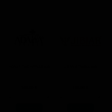
ADALYA TWO APPLES 50G
JİBAR ISTANBUL 50G
105.00
₺
119.99
₺
-
+
-
+
Sepete Ekle
Sepete Ekle