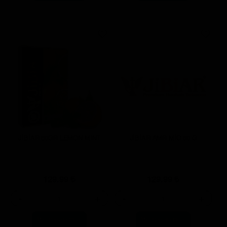
JİBİAR 50GR LEMON MINT
JİBİAR AMR MİO 50 G
129.99
₺
129.99
₺
-
+
-
+
Sepete Ekle
Sepete Ekle