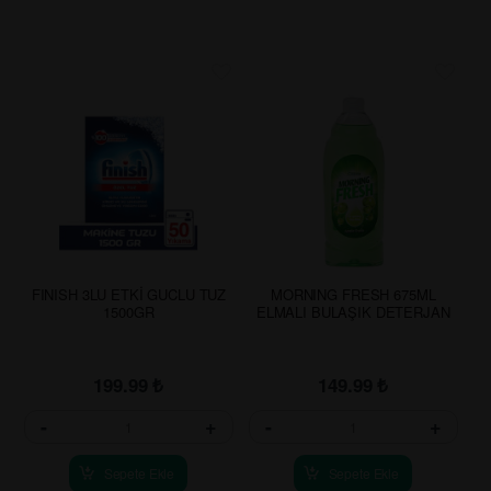
FINISH 3LU ETKİ GUCLU TUZ
MORNING FRESH 675ML
1500GR
ELMALI BULAŞIK DETERJAN
199.99
₺
149.99
₺
-
+
-
+
Sepete Ekle
Sepete Ekle