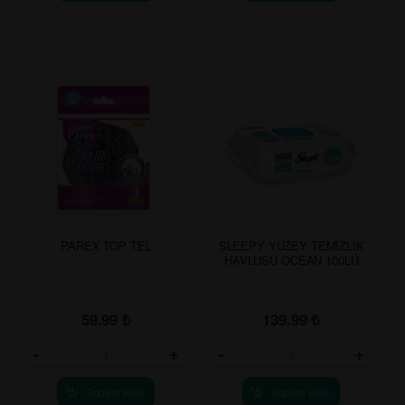
PAREX TOP TEL
SLEEPY YÜZEY TEMİZLİK
HAVLUSU OCEAN 100LÜ
59.99
₺
139.99
₺
-
+
-
+
Sepete Ekle
Sepete Ekle