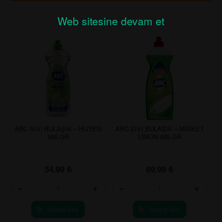
Web sitesine devam et
ABC SIVI BULAŞIK – HİJYEN
ABC SIVI BULAŞIK – MİSKET
685 GR
LİMON 685 GR
54.99
₺
69.99
₺
-
+
-
+
Sepete Ekle
Sepete Ekle