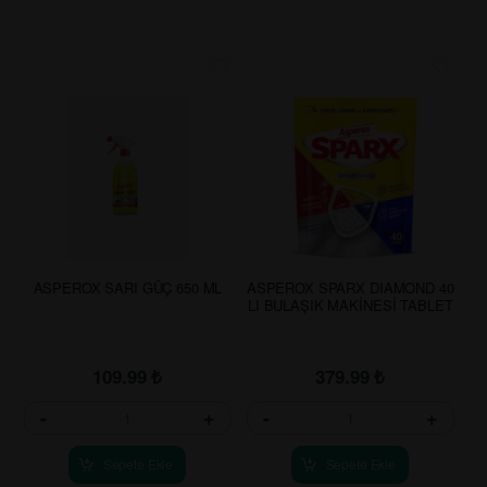
ASPEROX SARI GÜÇ 650 ML
ASPEROX SPARX DIAMOND 40
LI BULAŞIK MAKİNESİ TABLET
109.99
₺
379.99
₺
-
+
-
+
Sepete Ekle
Sepete Ekle