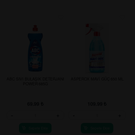
ABC SIVI BULAŞIK DETERJANI
ASPEROX MAVİ GÜÇ 650 ML
POWER 685G
69.99
₺
109.99
₺
-
+
-
+
Sepete Ekle
Sepete Ekle