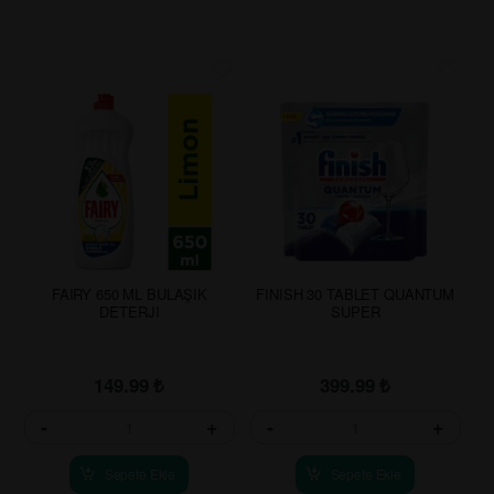
FAIRY 650 ML BULAŞIK
FINISH 30 TABLET QUANTUM
DETERJI
SUPER
149.99
₺
399.99
₺
-
+
-
+
Sepete Ekle
Sepete Ekle