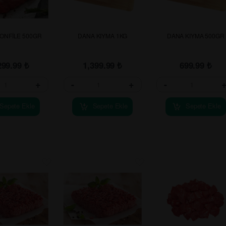
ONFİLE 500GR
DANA KIYMA 1KG
DANA KIYMA 500GR
299.99
₺
1,399.99
₺
699.99
₺
+
-
+
-
Sepete Ekle
Sepete Ekle
Sepete Ekle