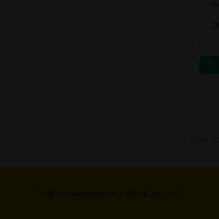
KG
3
-
Yenilik ve kampanyalar için e-bültene üye olun!