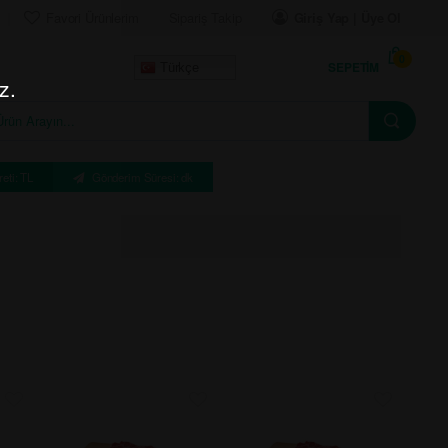
Favori Ürünlerim
Sipariş Takip
Giriş Yap | Üye Ol
0
SEPETIM
Türkçe
z.
eti: TL
Gönderim Süresi: dk