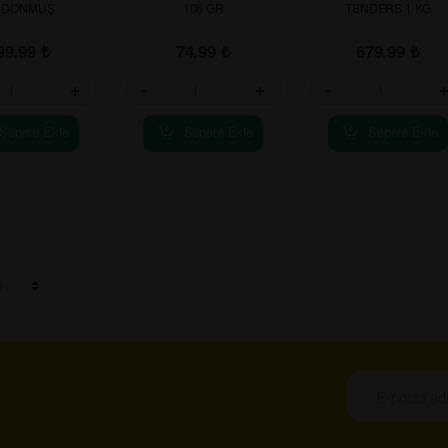
 DONMUŞ
106 GR
TENDERS 1 KG
99.99
₺
74.99
₺
679.99
₺
+
-
+
-
Sepete Ekle
Sepete Ekle
Sepete Ekle