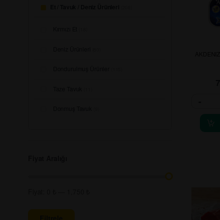
Et / Tavuk / Deniz Ürünleri
(208)
Kırmızı Et
(18)
Deniz Ürünleri
(60)
AKDENIZ
Dondurulmuş Ürünler
(115)
Taze Tavuk
(11)
-
Donmuş Tavuk
(9)
Fiyat Aralığı
Fiyat:
0 ₺
—
1,750 ₺
Filtrele