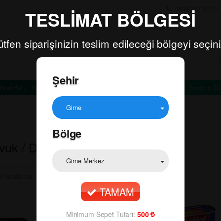
0539 117 00 33
TESLİMAT BÖLGESİ
ütfen siparişinizin teslim edileceği bölgeyi seçini
Şehir
Kredi Kartı ~ Kapıda Ödeme
Minimum Sepet Tutarı: TL
Gönderim Ücr
Girne
Bölge
avuk / Deniz Ürünleri
Girne Merkez
TAMAM
Minimum Sepet Tutarı:
500