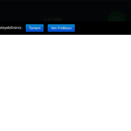
İLETİŞİM
leyebilirsiniz.
Telefon:
+90 539 117 00 33
Tamam
Veri Politikası
Email:
market@bipaketci.com
Adres:
Gazi Osman Paşa sokak .
Abaras 3 apartmanı. Dükkan no 1.
kım
Girne / KKTC