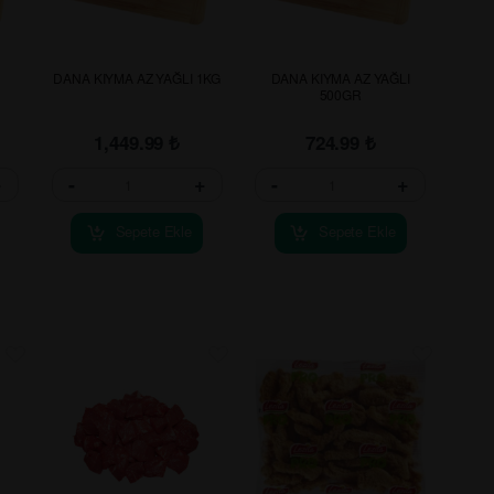
DANA KIYMA AZ YAĞLI 1KG
DANA KIYMA AZ YAĞLI
500GR
1,449.99
₺
724.99
₺
+
-
+
-
+
Sepete Ekle
Sepete Ekle