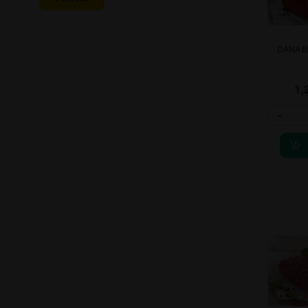
DANA B
1,
-