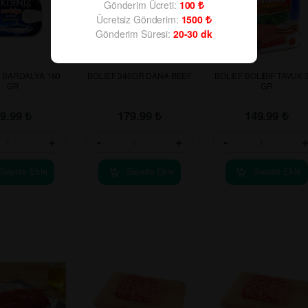
Gönderim Ücreti:
100
Ücretsiz Gönderim:
1500
Gönderim Süresi:
20-30
dk
 SARDALYA 160
BOLIEF 340GR DANA BEEF
BOLİEF BOLİBİF TAVUK 
GR
GR
79.99
₺
179.99
₺
149.99
₺
+
-
+
-
Sepete Ekle
Sepete Ekle
Sepete Ekle