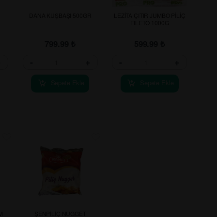
DANA KUŞBAŞI 500GR
LEZİTA ÇITIR JUMBO PİLİÇ
FILETO 1000G
799.99
₺
599.99
₺
+
-
+
-
+
Sepete Ekle
Sepete Ekle
M
ŞENPİLİÇ NUGGET