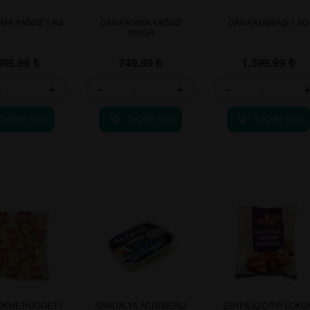
MA YAĞSIZ 1 KG
DANA KIYMA YAĞSIZ
DANA KUŞBAŞI 1 KG
500GR
499.99
₺
749.99
₺
1,599.99
₺
+
-
+
-
Sepete Ekle
Sepete Ekle
Sepete Ekle
DÖKME NUGGET 1
SARDALYA ACI BİBERLİ
ŞENPİLİÇ ÇITIR LOKU