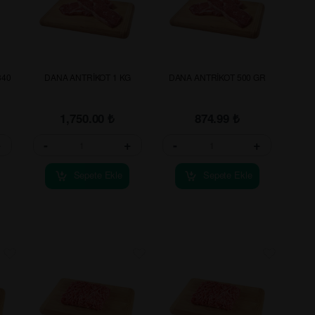
340
DANA ANTRİKOT 1 KG
DANA ANTRİKOT 500 GR
1,750.00
₺
874.99
₺
+
-
+
-
+
Sepete Ekle
Sepete Ekle