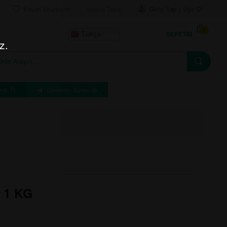
Favori Ürünlerim
Sipariş Takip
Giriş Yap | Üye Ol
0
SEPETIM
Türkçe
z.
eti: TL
Gönderim Süresi: dk
 1 KG