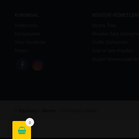
KURUMSAL
MÜŞTERİ HİZMETLERİ
Hakkımızda
Sipariş Takip
Kampanyalar
Mesafeli Satış Sözleşme
Sıkça Sorulanlar
Gizlilik Sözleşmesi
İletişim
İptal ve İade Koşulları
Müşteri Memnuniyeti An
©
Bipaketçi - Market
- Tüm hakları saklıdır.
0