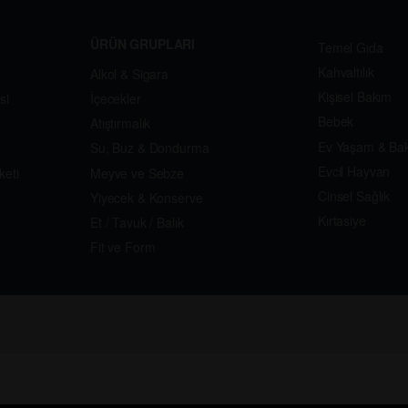
ÜRÜN GRUPLARI
Temel Gıda
Kahvaltılık
Alkol & Sigara
Kişisel Bakım
si
İçecekler
Bebek
Atıştırmalık
Ev Yaşam & Ba
Su, Buz & Dondurma
Evcil Hayvan
keti
Meyve ve Sebze
Cinsel Sağlık
Yiyecek & Konserve
Kırtasiye
Et / Tavuk / Balık
Fit ve Form