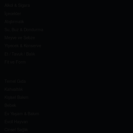
Alkol & Sigara
İçecekler
Atıştırmalık
Su, Buz & Dondurma
Meyve ve Sebze
Yiyecek & Konserve
Et / Tavuk / Balık
Fit ve Form
Temel Gıda
Kahvaltılık
Kişisel Bakım
Bebek
Ev Yaşam & Bakım
Evcil Hayvan
Cinsel Sağlık