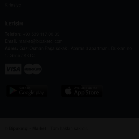
Kırtasiye
İLETİŞİM
Telefon:
+90 539 117 00 33
Email:
market@bipaketci.com
Adres:
Gazi Osman Paşa sokak . Abaras 3 apartmanı. Dükkan no
1. Girne / KKTC
©
Bipaketçi - Market
- Tüm hakları saklıdır.