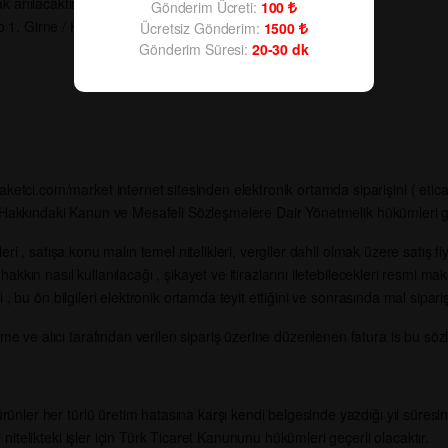
anılacaktır)
Gönderim Ücreti:
100
 1. Girne / KKTC
Ücretsiz Gönderim:
1500
Gönderim Süresi:
20-30
dk
tci.com/market internet sitesinden elektronik ortamda siparişini ( eticaret
nması Hakkındaki Kanun ve Mesafeli Sözleşmelere Dair Yönetmelik hükümleri 
ileri , satışa konu malın temel nitelikleri, vergiler dahil olmak üzere satış f
 hakkın nasıl kullanılacağı , şikayet ve itirazlarını iletebilecekleri resmi m
ğini , bu ön bilgileri elektronik ortamda teyit ettiğini ve sonrasında mal si
me ve alıcı tarafından verilen sipariş üzerine düzenlenen fatura is bu söz
ürünler her türlü üretim hatasına karşı kendi belgesinde yazdığı yıl süres
 nitelikteki işler için Türk Ticaret Kanununu hükümleri geçerli olacaktır.