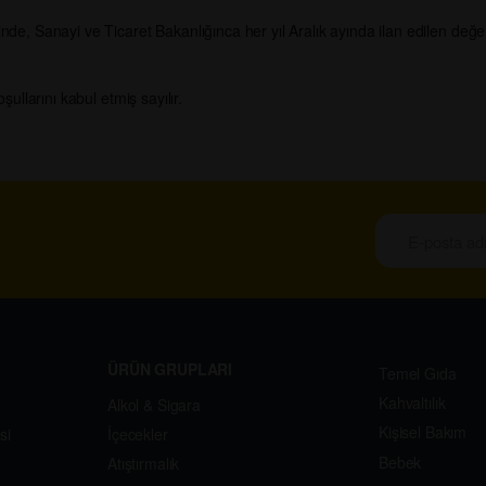
 Sanayi ve Ticaret Bakanlığınca her yıl Aralık ayında ilan edilen değere 
llarını kabul etmiş sayılır.
ÜRÜN GRUPLARI
Temel Gıda
Kahvaltılık
Alkol & Sigara
Kişisel Bakım
si
İçecekler
Bebek
Atıştırmalık