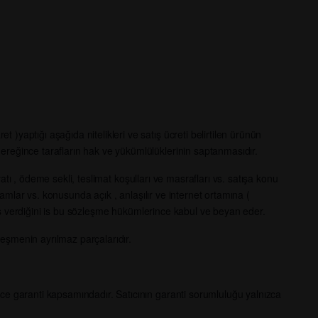
 )yaptığı aşağıda nitelikleri ve satış ücreti belirtilen ürünün
gereğince tarafların hak ve yükümlülüklerinin saptanmasıdır.
iyatı , ödeme sekli, teslimat koşulları ve masrafları vs. satışa konu
akamlar vs. konusunda açık , anlaşılır ve internet ortamına (
pariş verdiğini is bu sözleşme hükümlerince kabul ve beyan eder.
leşmenin ayrılmaz parçalarıdır.
ince garanti kapsamındadır. Satıcının garanti sorumluluğu yalnızca