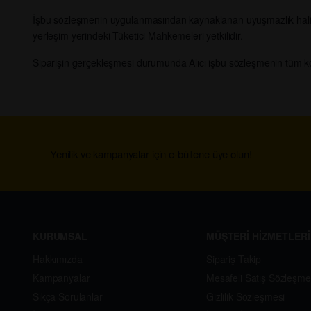
İşbu sözleşmenin uygulanmasından kaynaklanan uyuşmazlık halinde,
yerleşim yerindeki Tüketici Mahkemeleri yetkilidir.
Siparişin gerçekleşmesi durumunda Alıcı işbu sözleşmenin tüm koşu
Yenilik ve kampanyalar için e-bültene üye olun!
KURUMSAL
MÜŞTERİ HİZMETLERİ
Hakkımızda
Sipariş Takip
Kampanyalar
Mesafeli Satış Sözleşme
Sıkça Sorulanlar
Gizlilik Sözleşmesi