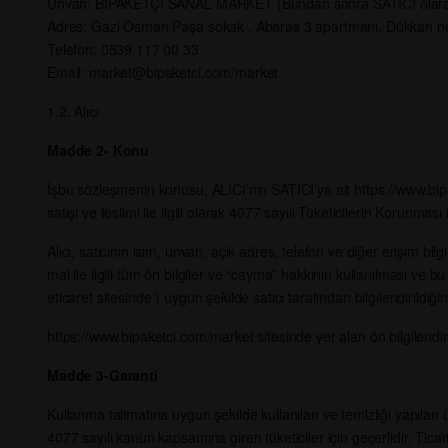
Ünvan: BİPAKETÇİ SANAL MARKET (Bundan sonra SATICI olarak 
Adres: Gazi Osman Paşa sokak . Abaras 3 apartmanı. Dükkan no
Telefon: 0539 117 00 33
Email:
market@bipaketci.com
/market
1.2. Alıcı
Madde 2- Konu
İşbu sözleşmenin konusu, ALICI’nın SATICI’ya ait https://www.bipake
satışı ve teslimi ile ilgili olarak 4077 sayılı Tüketicilerin Koru
Alıcı, satıcının isim, unvan, açık adres, telefon ve diğer erişim bilg
mal ile ilgili tüm ön bilgiler ve “cayma” hakkının kullanılması ve bu
eticaret sitesinde ) uygun şekilde satıcı tarafından bilgilendirildi
https://www.bipaketci.com/market sitesinde yer alan ön bilgilendir
Madde 3-Garanti
Kullanma talimatına uygun şekilde kullanılan ve temizliği yapılan 
4077 sayılı kanun kapsamına giren tüketiciler için geçerlidir. Ticari