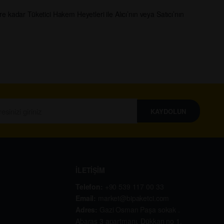
kadar Tüketici Hakem Heyetleri ile Alıcı’nın veya Satıcı’nın
KAYDOLUN
İLETİŞİM
Telefon:
+90 539 117 00 33
Email:
market@bipaketci.com
Adres:
Gazi Osman Paşa sokak .
Abaras 3 apartmanı. Dükkan no 1.