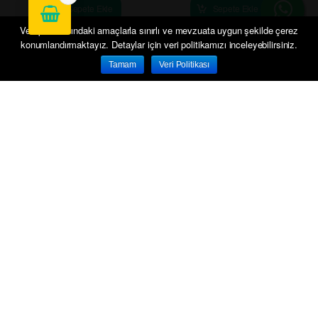
Sepete Ekle
Sepete Ekle
Veri politikasındaki amaçlarla sınırlı ve mevzuata uygun şekilde çerez
konumlandırmaktayız. Detaylar için veri politikamızı inceleyebilirsiniz.
Tamam
Veri Politikası
Anasayfa
Hesabım
Sepetim
Siparişlerim
İletişim
CAPPY KAYISI 1LT
CAPPY PULPY 330 ML
75.00
₺
49.99
₺
-
+
-
+