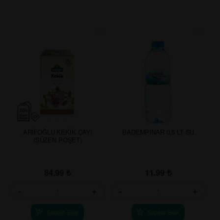
ARİFOĞLU KEKİK ÇAYI
BADEMPINAR 0,5 LT SU
(SÜZEN POŞET)
84.99
₺
11.99
₺
-
+
-
+
Sepete Ekle
Sepete Ekle