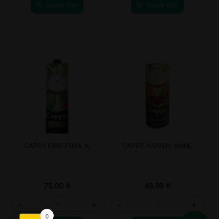
Sepete Ekle
Sepete Ekle
CAPPY EKSI ELMA 1L
CAPPY KARIŞIK 330ML
75.00
₺
49.99
₺
-
+
-
+
0