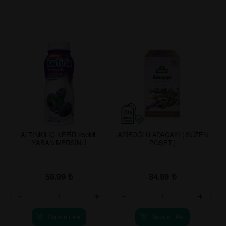
ALTINKILIÇ KEFİR 250ML
ARİFOĞLU ADAÇAYI ( SÜZEN
YABAN MERSİNLİ
POŞET )
59.99
₺
84.99
₺
-
+
-
+
Sepete Ekle
Sepete Ekle