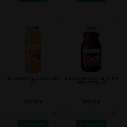
BENORGANİC ELMA SUYU 250
BENORGANIC KIRMIZI ORHAN
ML
MEYVELERİ 1 LT
109.99
₺
209.99
₺
-
+
-
+
Sepete Ekle
Sepete Ekle