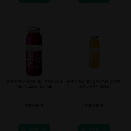
BENORGANİC KIRMIZI ORMAN
BENORGANIC ŞEFTALİ-KAYISI
MEYVELERİ 250 ML
SUYU CAM 250ml
109.99
₺
109.99
₺
-
+
-
+
Sepete Ekle
Sepete Ekle