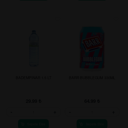
BADEMPINAR 1.5 LT
BARR BUBBLEGUM 330ML
29.99
₺
64.99
₺
-
+
-
+
Sepete Ekle
Sepete Ekle