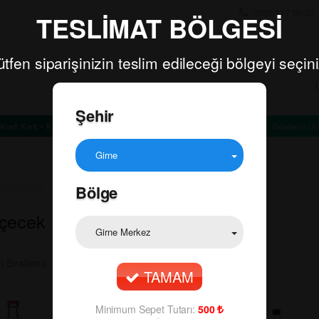
0539 117 00 33
TESLİMAT BÖLGESİ
ütfen siparişinizin teslim edileceği bölgeyi seçini
Şehir
Kredi Kartı ~ Kapıda Ödeme
Minimum Sepet Tutarı: TL
Gönderim Ücr
Girne
Bölge
İçecek
Girne Merkez
TAMAM
Minimum Sepet Tutarı:
500