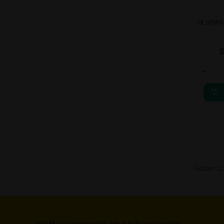
ULUDAG
-
Yenilik ve kampanyalar için e-bültene üye olun!