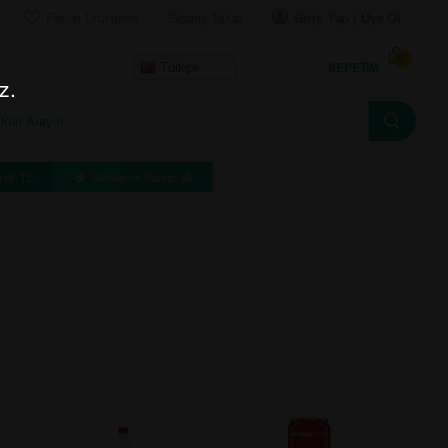
Favori Ürünlerim
Sipariş Takip
Giriş Yap | Üye Ol
0
SEPETIM
Türkçe
z.
eti: TL
Gönderim Süresi: dk