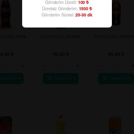
Gönderim Ücreti:
100
Ücretsiz Gönderim:
1500
Gönderim Süresi:
20-30
dk
LA ŞİŞE 250ML
COCACOLA 1L ORJINAL
COCACOLA 1L SEKERS
54.99
₺
46.99
₺
46.99
₺
+
-
+
-
Sepete Ekle
Sepete Ekle
Sepete Ekle