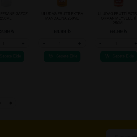
 EFSANE GAZOZ
ULUDAG FRUTTI EXTRA
ULUDAG FRUTTİ EXT
250ML
MANDALINA 250ML
ORMAN MEYVELERİ
250ML
52.99
₺
64.99
₺
64.99
₺
+
-
+
-
Sepete Ekle
Sepete Ekle
Sepete Ekle