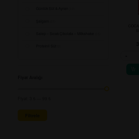
Günlük Süt & Ayran
(10)
Şalgam
(27)
COCA
S
Salep – Sıcak Çikolata – Milkshake
(33)
Proteinli Süt
(3)
-
Fiyat Aralığı
Fiyat:
3 ₺
—
99 ₺
Filtrele