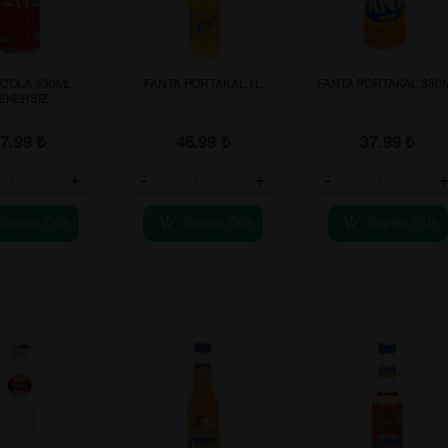
COLA 330ML
FANTA PORTAKAL 1L
FANTA PORTAKAL 330
EKERSIZ
37.99
₺
46.99
₺
37.99
₺
+
-
+
-
Sepete Ekle
Sepete Ekle
Sepete Ekle