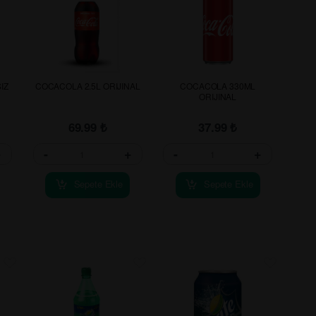
IZ
COCACOLA 2.5L ORIJINAL
COCACOLA 330ML
ORIJINAL
69.99
₺
37.99
₺
+
-
+
-
+
Sepete Ekle
Sepete Ekle