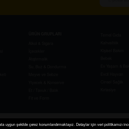
ÜRÜN GRUPLARI
Temel Gıda
Kahvaltılık
Alkol & Sigara
Kişisel Bakım
si
İçecekler
Bebek
Atıştırmalık
Ev Yaşam & Ba
Su, Buz & Dondurma
Evcil Hayvan
keti
Meyve ve Sebze
Cinsel Sağlık
Yiyecek & Konserve
Kırtasiye
Et / Tavuk / Balık
Fit ve Form
ata uygun şekilde çerez konumlandırmaktayız. Detaylar için veri politikamızı ince