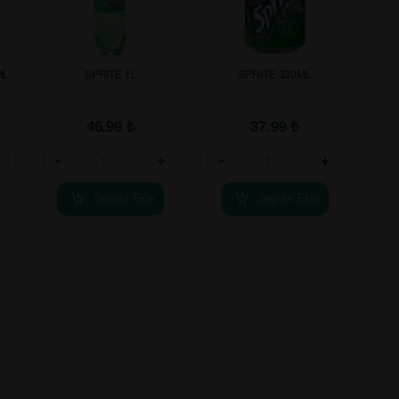
ML
SPRITE 1L
SPRITE 330ML
46.99
₺
37.99
₺
+
-
+
-
+
Sepete Ekle
Sepete Ekle