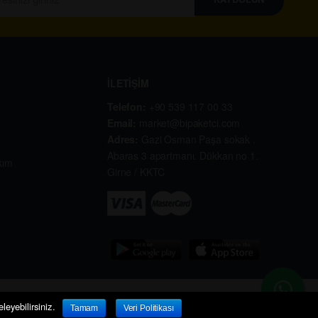
İLETİŞİM
Telefon:
+90 539 117 00 33
Email:
market@bipaketci.com
Adres:
Gazi Osman Paşa sokak .
Abaras 3 apartmanı. Dükkan no 1.
kım
Girne / KKTC
leyebilirsiniz.
Tamam
Veri Politikası