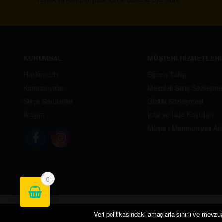
KURUMSAL
MÜŞTERİ HİZMETLERİ
Hakkımızda
Sipariş Takip
Kampanyalar
Mesafeli Satış Sözleşme
Sıkça Sorulanlar
Gizlilik Sözleşmesi
İletişim
İptal ve İade Koşulları
Müşteri Memnuniyeti An
0
©
Bipaketçi - Market
- Tüm hakları saklıdır.
Veri politikasındaki amaçlarla sınırlı ve mevzu