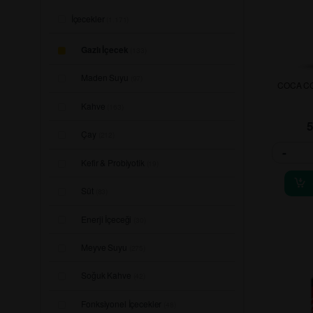
İçecekler
(1.171)
Gazlı İçecek
(133)
Maden Suyu
(97)
COCA CO
Kahve
(163)
Çay
(212)
-
Kefir & Probiyotik
(19)
Süt
(83)
Enerji İçeceği
(30)
Meyve Suyu
(275)
Soğuk Kahve
(42)
Fonksiyonel İçecekler
(48)