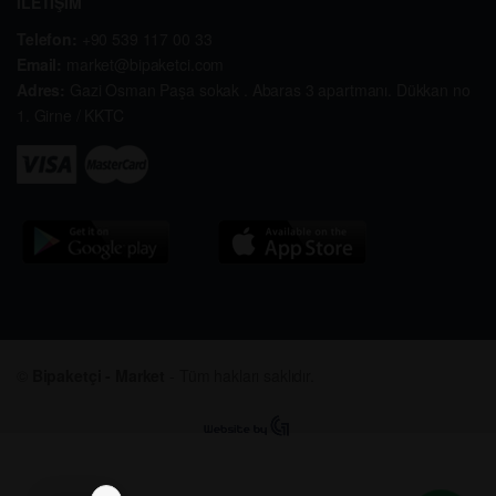
İLETİŞİM
Telefon:
+90 539 117 00 33
Email:
market@bipaketci.com
Adres:
Gazi Osman Paşa sokak . Abaras 3 apartmanı. Dükkan no
1. Girne / KKTC
©
Bipaketçi - Market
- Tüm hakları saklıdır.