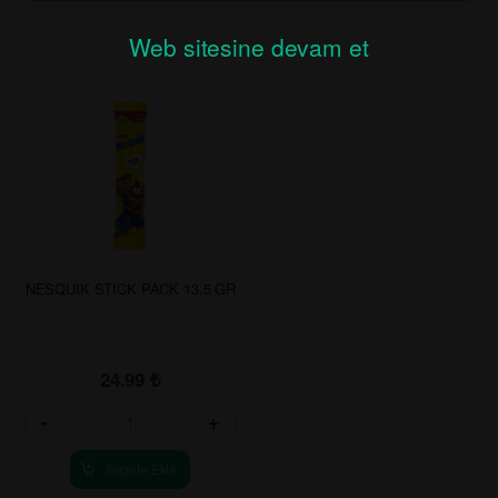
Web sitesine devam et
NESQUIK STICK PACK 13.5 GR
24.99
₺
-
+
Sepete Ekle