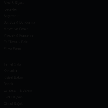
Alkol & Sigara
İçecekler
Atıştırmalık
Su, Buz & Dondurma
Meyve ve Sebze
Yiyecek & Konserve
Et / Tavuk / Balık
Fit ve Form
Temel Gıda
Kahvaltılık
Kişisel Bakım
Bebek
Ev Yaşam & Bakım
Evcil Hayvan
Cinsel Sağlık