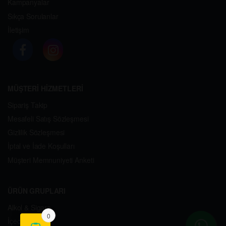
Kampanyalar
Sıkça Sorulanlar
İletişim
MÜŞTERİ HİZMETLERİ
Sipariş Takip
Mesafeli Satış Sözleşmesi
Gizlilik Sözleşmesi
İptal ve İade Koşulları
Müşteri Memnuniyeti Anketi
ÜRÜN GRUPLARI
Alkol & Sigara
0
İçecekler