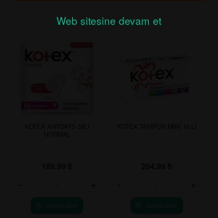
Web sitesine devam et
KOTEX ANYDAYS 56LI
KOTEX TAMPON MİNİ 16 LI
NORMAL
189.99
₺
204.99
₺
-
+
-
+
Sepete Ekle
Sepete Ekle