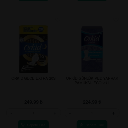
ORKİD GECE EXTRA 20S
ORKİD GÜNLÜK PED YAPRAK
PAMUKSU ECO 28Lİ
249.99
₺
224.99
₺
-
+
-
+
Sepete Ekle
Sepete Ekle