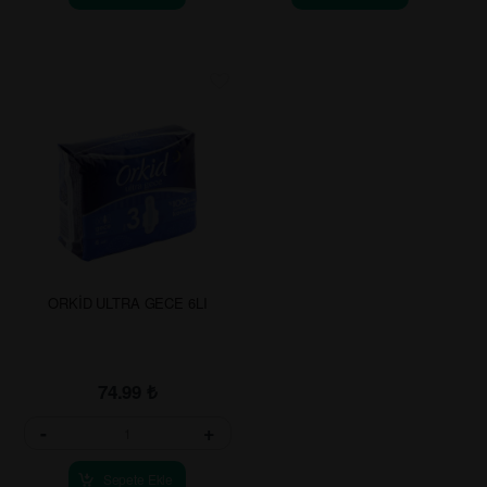
ORKİD ULTRA GECE 6LI
74.99
₺
-
+
Sepete Ekle