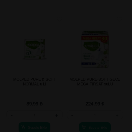
MOLPED PURE & SOFT
MOLPED PURE-SOFT GECE
NORMAL 8 Lİ
MEGA FIRSAT 30LU
89.99
₺
224.99
₺
-
+
-
+
Sepete Ekle
Sepete Ekle