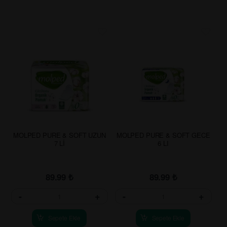
MOLPED PURE & SOFT UZUN
MOLPED PURE & SOFT GECE
7 Lİ
6 LI
89.99
₺
89.99
₺
-
+
-
+
Sepete Ekle
Sepete Ekle