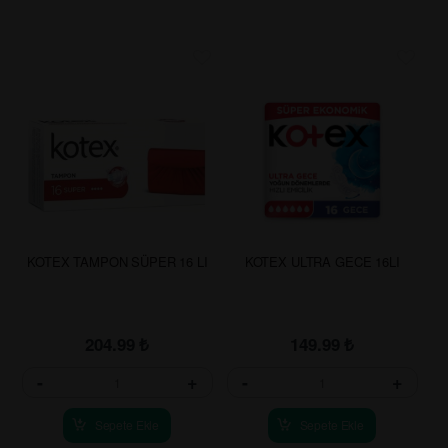
KOTEX TAMPON SÜPER 16 LI
KOTEX ULTRA GECE 16LI
204.99
₺
149.99
₺
-
+
-
+
Sepete Ekle
Sepete Ekle