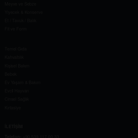
Meyve ve Sebze
Yiyecek & Konserve
Et / Tavuk / Balık
Fit ve Form
Temel Gıda
Kahvaltılık
Kişisel Bakım
Bebek
Ev Yaşam & Bakım
Evcil Hayvan
Cinsel Sağlık
Kırtasiye
İLETİŞİM
Telefon:
+90 539 117 00 33