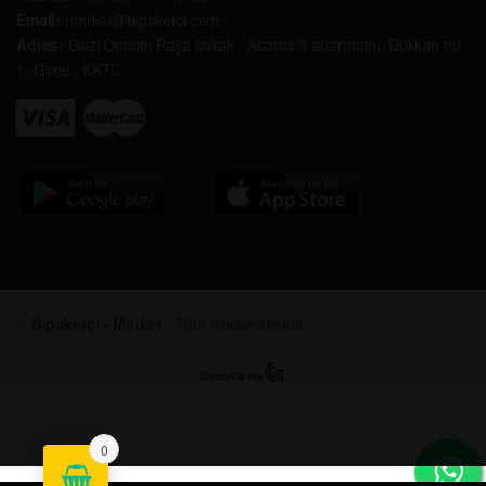
Email:
market@bipaketci.com
Adres:
Gazi Osman Paşa sokak . Abaras 3 apartmanı. Dükkan no
1. Girne / KKTC
©
Bipaketçi - Market
- Tüm hakları saklıdır.
0