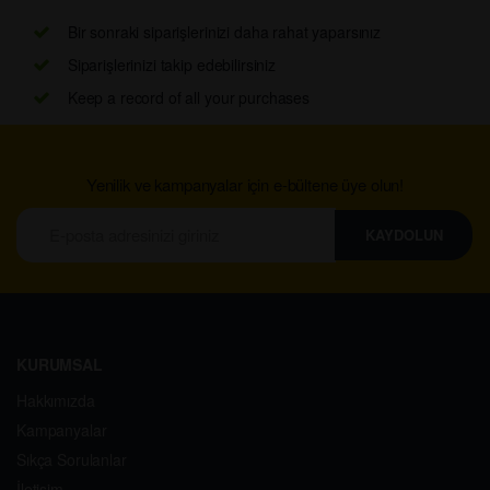
Bir sonraki siparişlerinizi daha rahat yaparsınız
Siparişlerinizi takip edebilirsiniz
Keep a record of all your purchases
Yenilik ve kampanyalar için e-bültene üye olun!
KAYDOLUN
KURUMSAL
Hakkımızda
Kampanyalar
Sıkça Sorulanlar
İletişim