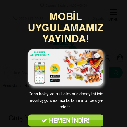
Skip to navigation
Skip to content
Çalışma Saatleri: 10:00 – 00:00
MOBİL
Bölge:
0539 117 00 33
Favori Ürünlerim
Sipariş Takip
UYGULAMAMIZ
Giriş Yap | Üye Ol
YAYINDA!
0
A
r
a
m
Anasayfa
Hesabım
a
Daha kolay ve hızlı alışveriş deneyimi için
:
mobil uygulamamızı kullanmanızı tavsiye
ederiz.
Giriş Yap
HEMEN İNDİR!