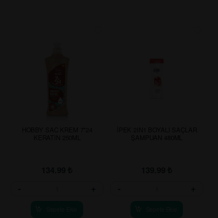
HOBBY SAC KREM 7*24
İPEK 2IN1 BOYALI SAÇLAR
KERATIN 250ML
ŞAMPUAN 480ML
134.99
₺
139.99
₺
-
+
-
+
Sepete Ekle
Sepete Ekle