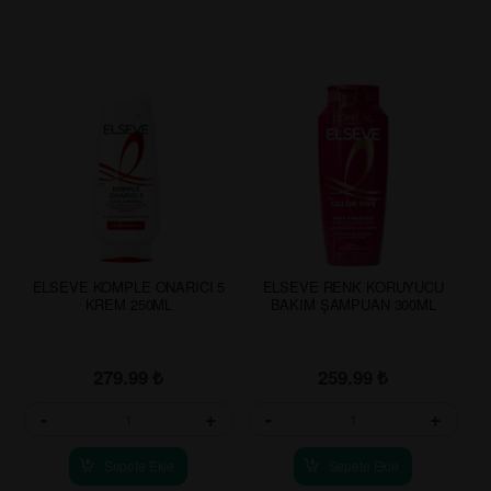
ELSEVE KOMPLE ONARICI 5
ELSEVE RENK KORUYUCU
KREM 250ML
BAKIM ŞAMPUAN 300ML
279.99
₺
259.99
₺
-
+
-
+
Sepete Ekle
Sepete Ekle