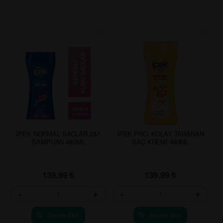
İPEK NORMAL SAÇLAR 2&1
İPEK PRO. KOLAY TARANAN
SAMPUAN 480ML
SAÇ KREMİ 480ML
139.99
₺
139.99
₺
-
+
-
+
Sepete Ekle
Sepete Ekle