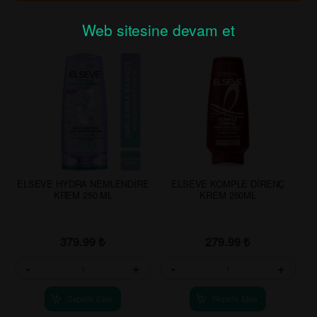
Web sitesine devam et
ELSEVE HYDRA NEMLENDİRE
ELSEVE KOMPLE DİRENÇ
KREM 250 ML
KREM 250ML
379.99
₺
279.99
₺
-
+
-
+
Sepete Ekle
Sepete Ekle