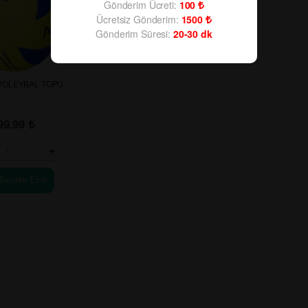
Gönderim Ücreti:
100
Ücretsiz Gönderim:
1500
Gönderim Süresi:
20-30
dk
VOLEYBAL TOPU
99.99
₺
+
Sepete Ekle