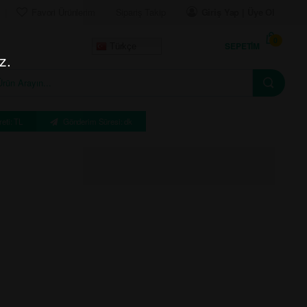
Favori Ürünlerim
Sipariş Takip
Giriş Yap | Üye Ol
0
SEPETIM
Türkçe
z.
eti: TL
Gönderim Süresi: dk