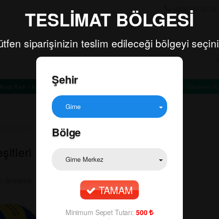
0539 117 00 33
TESLİMAT BÖLGESİ
ütfen siparişinizin teslim edileceği bölgeyi seçini
Şehir
Kredi Kartı ~ Kapıda Ödeme
Minimum Sepet Tutarı: TL
Gönderim Ücr
Girne
Bölge
şitleri
Girne Merkez
TAMAM
Minimum Sepet Tutarı:
500