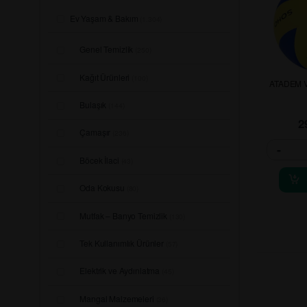
Ev Yaşam & Bakım
(1.304)
Genel Temizlik
(250)
Kağıt Ürünleri
(100)
ATADEM 
Bulaşık
(144)
2
Çamaşır
(236)
-
Böcek İlaci
(43)
Oda Kokusu
(80)
Mutfak – Banyo Temizlik
(130)
Tek Kullanımlık Ürünler
(57)
Elektrik ve Aydınlatma
(45)
Mangal Malzemeleri
(36)