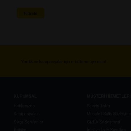
Filtrele
Yenilik ve kampanyalar için e-bültene üye olun!
KURUMSAL
MÜŞTERİ HİZMETLERİ
Hakkımızda
Sipariş Takip
Kampanyalar
Mesafeli Satış Sözleşme
Sıkça Sorulanlar
Gizlilik Sözleşmesi
İletişim
İptal ve İade Koşulları