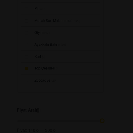
Pil
(21)
Mutfak Sarf Malzemeleri
(129)
Giyim
(43)
Ayakkabı Bakım
(20)
Kart
(0)
Top Çeşitleri
(4)
Züccaciye
(20)
Fiyat Aralığı
Fiyat:
140 ₺
—
300 ₺