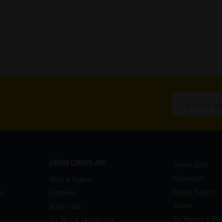
ÜRÜN GRUPLARI
Temel Gıda
Kahvaltılık
Alkol & Sigara
Kişisel Bakım
si
İçecekler
Bebek
Atıştırmalık
Ev Yaşam & Ba
Su, Buz & Dondurma