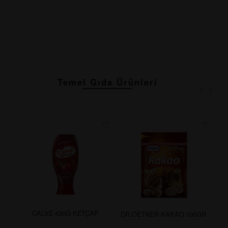
Temel Gıda Ürünleri
CALVE 430G KETÇAP
DR.OETKER KAKAO 100GR
AR