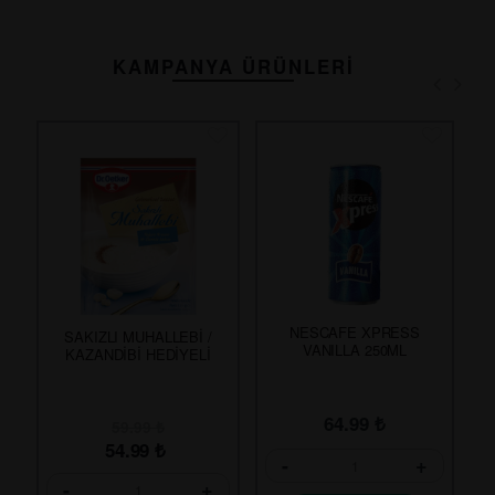
KAMPANYA ÜRÜNLERİ
NESCAFE XPRESS
SAKIZLI MUHALLEBİ /
VANILLA 250ML
KAZANDİBİ HEDİYELİ
64.99
₺
59.99
₺
54.99
₺
-
+
-
+