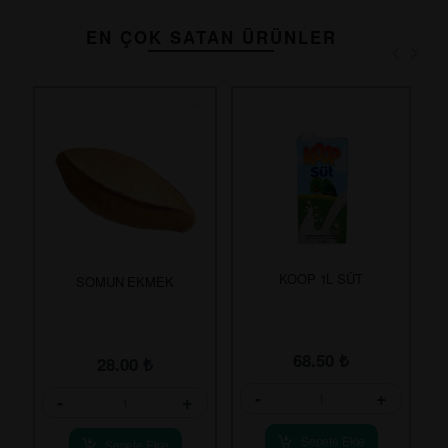
EN ÇOK SATAN ÜRÜNLER
KOOP 1L SÜT
SOMUN EKMEK
68.50
₺
28.00
₺
-
+
-
+
Sepete Ekle
Sepete Ekle