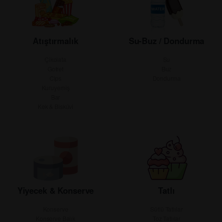
Atıştırmalık
Su-Buz / Dondurma
Çikolata
Su
Gofret
Buz
Cips
Dondurma
Kuruyemiş
Bar
Kek & Bisküvi
Yiyecek & Konserve
Tatlı
Konserve
Sütlü Tatlılar
Konserve Balık
Toz Tatlılar