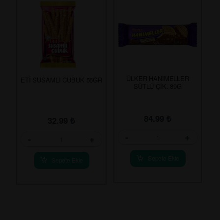
ÜLKER HANIMELLER
ETİ SUSAMLI CUBUK 56GR
SÜTLÜ ÇİK. 89G
84.99
₺
32.99
₺
-
+
-
+
Sepete Ekle
Sepete Ekle