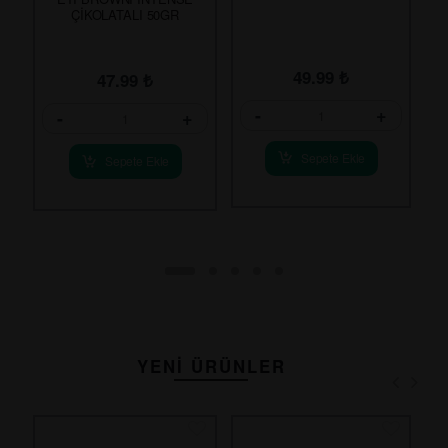
ÇİKOLATALI 50GR
49.99
₺
47.99
₺
-
+
-
+
Sepete Ekle
Sepete Ekle
YENİ ÜRÜNLER