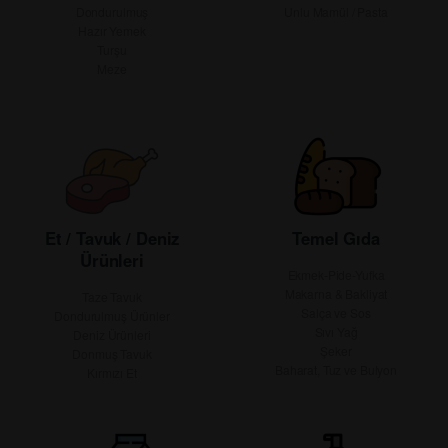
Dondurulmuş
Unlu Mamül / Pasta
Hazır Yemek
Turşu
Meze
Et / Tavuk / Deniz
Temel Gıda
Ürünleri
Ekmek-Pide-Yufka
Makarna & Bakliyat
Taze Tavuk
Salça ve Sos
Dondurulmuş Ürünler
Sıvı Yağ
Deniz Ürünleri
Şeker
Donmuş Tavuk
Baharat, Tuz ve Bulyon
Kırmızı Et