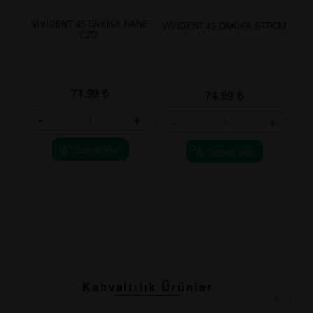
VİVİDENT 45 DAKİKA NANE
VİVİDENT 45 DAKİKA STROM
CZD.
74.99
₺
74.99
₺
-
+
-
+
Sepete Ekle
Sepete Ekle
Kahvaltılık Ürünler