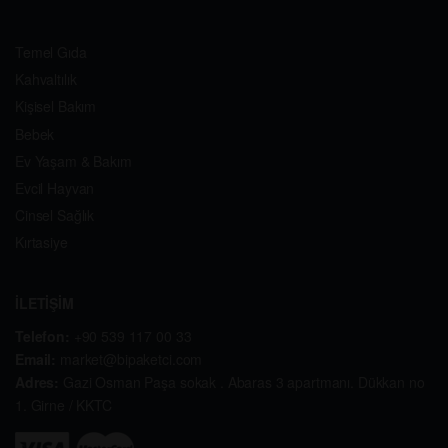
Temel Gıda
Kahvaltılık
Kişisel Bakım
Bebek
Ev Yaşam & Bakım
Evcil Hayvan
Cinsel Sağlık
Kırtasiye
İLETİŞİM
Telefon:
+90 539 117 00 33
Email:
market@bipaketci.com
Adres:
Gazi Osman Paşa sokak . Abaras 3 apartmanı. Dükkan no
1. Girne / KKTC