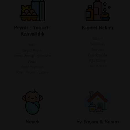
Peynir - Yoğurt -
Kişisel Bakım
Kahvaltılık
Sabun
Şampuan
Hellim
Duş Jeli
Beyaz Peynir
Duş Köpüğü
Kaşar Peyniri – Cheddar
Ağız Bakım
Yoğurt
Saç Kremi
Özel Peynirler
Krem Peynir – Labne
Bebek
Ev Yaşam & Bakım