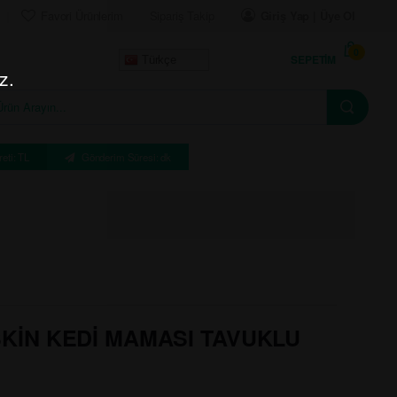
Favori Ürünlerim
Sipariş Takip
Giriş Yap | Üye Ol
0
SEPETIM
Türkçe
z.
eti: TL
Gönderim Süresi: dk
KİN KEDİ MAMASI TAVUKLU