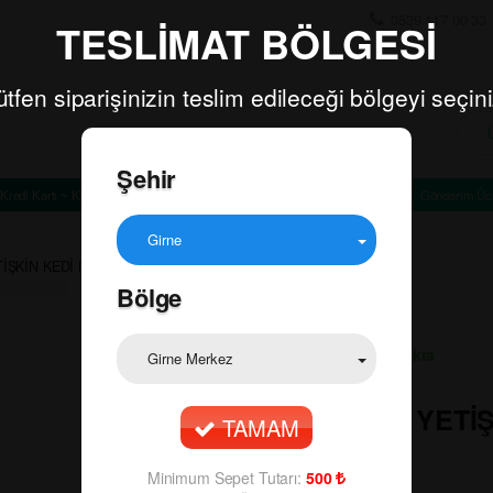
0539 117 00 33
TESLİMAT BÖLGESİ
ütfen siparişinizin teslim edileceği bölgeyi seçini
Şehir
Kredi Kartı ~ Kapıda Ödeme
Minimum Sepet Tutarı: TL
Gönderim Ücr
Girne
İŞKİN KEDİ MAMASI TAVUKLU 85G
Bölge
Ürün Durumu:
Stokta
Girne Merkez
🔍
PAWPAW YETİŞ
TAMAM
85G
Minimum Sepet Tutarı:
500