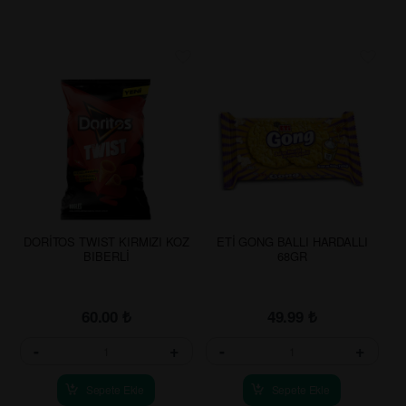
DORİTOS TWIST KIRMIZI KOZ
ETİ GONG BALLI HARDALLI
BIBERLİ
68GR
60.00
₺
49.99
₺
-
+
-
+
Sepete Ekle
Sepete Ekle