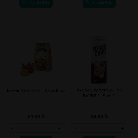
Sepete Ekle
Sepete Ekle
Marettı Brush Karışık Sebzelı 70g
PANPAN POTATO CHİPS
BARBECUE 160G
84.99
₺
89.99
₺
-
+
-
+