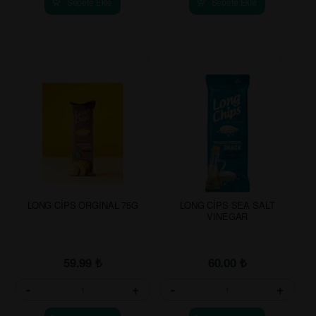
Sepete Ekle
Sepete Ekle
LONG CİPS ORGINAL 75G
LONG CİPS SEA SALT
VINEGAR
59.99
₺
60.00
₺
-
+
-
+