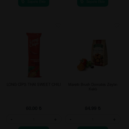
Sepete Ekle
Sepete Ekle
LONG CİPS THAI SWEET CHILI
Marettı Brush Domates Zeytın
Keklı
60.00
₺
84.99
₺
-
+
-
+