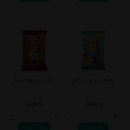
LAYS PİLİC CEVİRME
LAYS SÜZME PEYNİRLİ
60.00
₺
60.00
₺
-
+
-
+
Sepete Ekle
Sepete Ekle