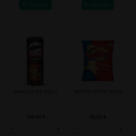
Sepete Ekle
Sepete Ekle
PRINGLES HOT (ACILI )
RUFFLES KETCAP SUPER
169.99
₺
60.00
₺
-
+
-
+