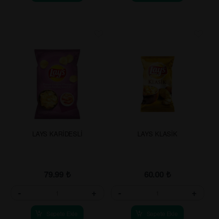
LAYS KARİDESLİ
LAYS KLASİK
79.99
₺
60.00
₺
-
+
-
+
Sepete Ekle
Sepete Ekle