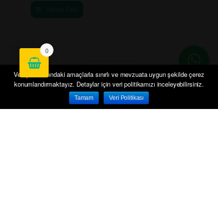
Sepete Ekle
0
Veri politikasındaki amaçlarla sınırlı ve mevzuata uygun şekilde çerez
konumlandırmaktayız. Detaylar için veri politikamızı inceleyebilirsiniz.
Tamam
Veri Politikası
Anasayfa
Hesabım
Sepetim
Siparişlerim
İletişim
Yenilik ve kampanyalar için e-bültene üye olun!
KAYDOLUN
KURUMSAL