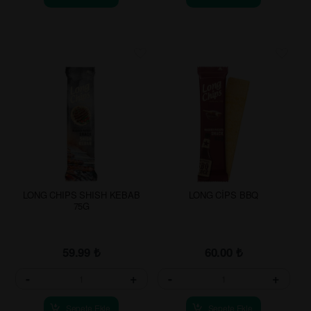
LONG CHIPS SHISH KEBAB
LONG CİPS BBQ
75G
59.99
₺
60.00
₺
-
+
-
+
Sepete Ekle
Sepete Ekle