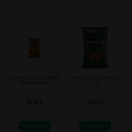
DORİTOS NACHO PEYNİRLİ
DORITOS TACO BAHARATLI
CİPS SÜPER BOY
115G
60.00
₺
60.00
₺
-
+
-
+
Sepete Ekle
Sepete Ekle