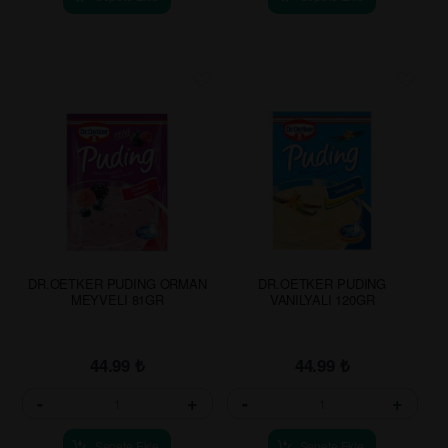
DR.OETKER PUDING ORMAN
DR.OETKER PUDING
MEYVELI 81GR
VANILYALI 120GR
44.99
₺
44.99
₺
-
+
-
+
Sepete Ekle
Sepete Ekle