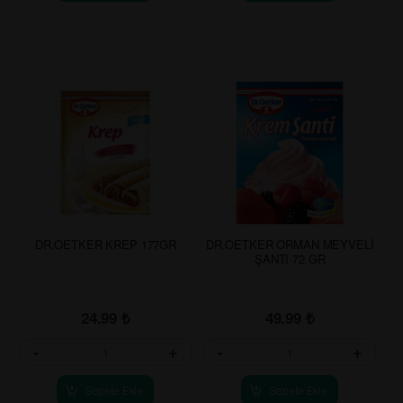
DR.OETKER KREP 177GR
DR.OETKER ORMAN MEYVELİ
ŞANTI 72 GR
24.99
₺
49.99
₺
-
+
-
+
Sepete Ekle
Sepete Ekle