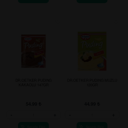
DR.OETKER PUDING
DR.OETKER PUDING MUZLU
KAKAOLU 147GR
120GR
54.99
₺
44.99
₺
-
+
-
+
Sepete Ekle
Sepete Ekle