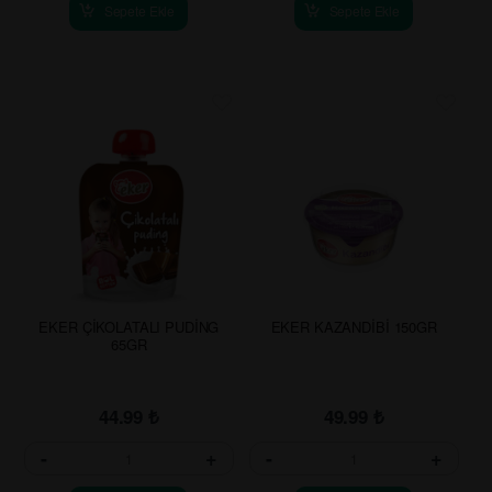
Sepete Ekle
Sepete Ekle
EKER ÇİKOLATALI PUDİNG
EKER KAZANDİBİ 150GR
65GR
44.99
₺
49.99
₺
-
+
-
+