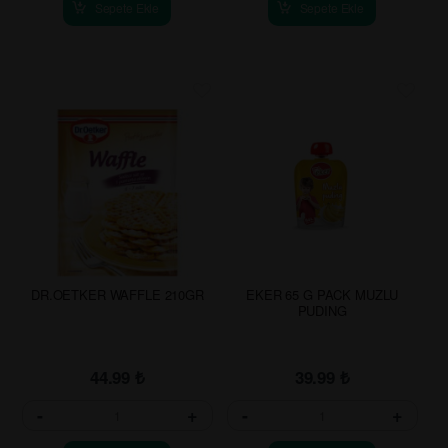
Sepete Ekle
Sepete Ekle
DR.OETKER WAFFLE 210GR
EKER 65 G PACK MUZLU
PUDING
44.99
₺
39.99
₺
-
+
-
+