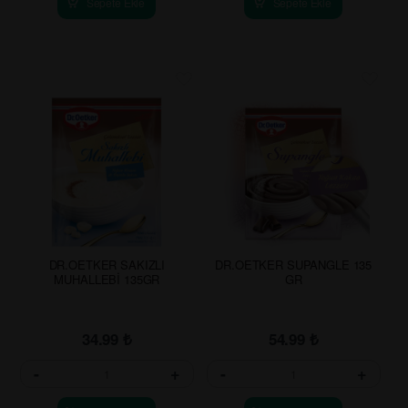
Sepete Ekle
Sepete Ekle
DR.OETKER SAKIZLI
DR.OETKER SUPANGLE 135
MUHALLEBİ 135GR
GR
34.99
₺
54.99
₺
-
+
-
+