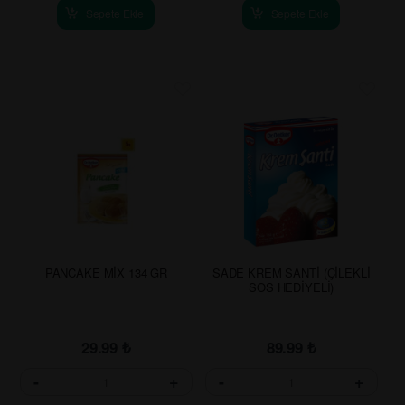
Sepete Ekle
Sepete Ekle
PANCAKE MİX 134 GR
SADE KREM SANTİ (ÇİLEKLİ
SOS HEDİYELİ)
29.99
₺
89.99
₺
-
+
-
+