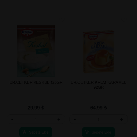
DR.OETKER KESKUL 125GR
DR.OETKER KREM KARAMEL
92GR
29.99
₺
64.99
₺
-
+
-
+
Sepete Ekle
Sepete Ekle