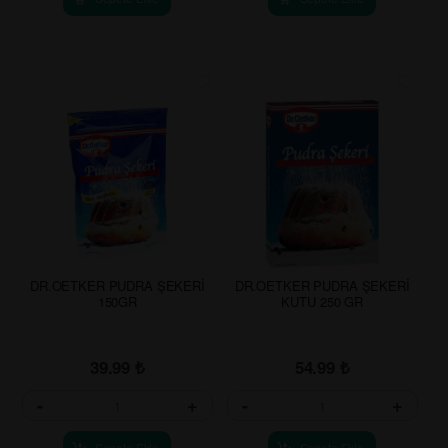
DR.OETKER PUDRA ŞEKERİ
DR.OETKER PUDRA ŞEKERİ
150GR
KUTU 250 GR
39.99
₺
54.99
₺
-
+
-
+
Sepete Ekle
Sepete Ekle