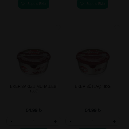
Sepete Ekle
Sepete Ekle
EKER SAKIZLI MUHALLEBİ
EKER SÜTLAÇ 150G
150G
54.99
₺
54.99
₺
-
+
-
+