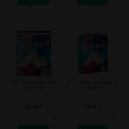
DR.OETKER SADE KREM
DR.OETKER SADE SANTİ 2Lİ
SANTİ 72 GR
144GR
47.99
₺
86.99
₺
-
+
-
+