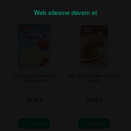
Web sitesine devam et
CREME OLE VANİLYALI
DR. OETKER IRMIK HELVASI
PUDİNG 92 GR
360 GR
54.99
₺
74.99
₺
-
+
-
+
Sepete Ekle
Sepete Ekle