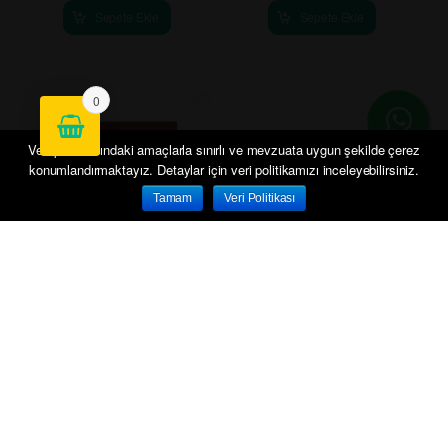
Sepete Ekle
Sepete Ekle
0
Veri politikasındaki amaçlarla sınırlı ve mevzuata uygun şekilde çerez
konumlandırmaktayız. Detaylar için veri politikamızı inceleyebilirsiniz.
Tamam
Veri Politikası
Anasayfa
Hesabım
Sepetim
Siparişlerim
İletişim
SAKIZLI MUHALLEBİ /
KAZANDİBİ HEDİYELİ
59.99
₺
54.99
₺
-
+