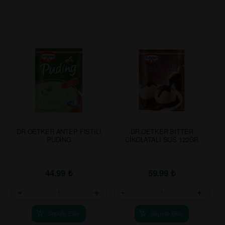
DR.OETKER ANTEP FISTILI
DR.OETKER BİTTER
PUDİNG
CİKOLATALI SOS 122GR
44.99
₺
59.99
₺
-
+
-
+
Sepete Ekle
Sepete Ekle