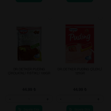
DR.OETKER PUDİNG
DR.OETKER PUDİNG ÇİLEKLİ
ÇİKOLATALI FISTIKLI 100GR
125GR
44.99
₺
44.99
₺
-
+
-
+
Sepete Ekle
Sepete Ekle