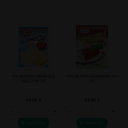
DR.OETKER CREMEOLE
DR.OETKER KAZANDIBI 155
MUZLU 99 GR
GR
54.99
₺
34.99
₺
-
+
-
+
Sepete Ekle
Sepete Ekle