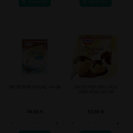
Sepete Ekle
Sepete Ekle
DR.OETKER SÜTLAÇ 141 GR
DR.OETKER TATLI SOS
CİKOLATALI 123 GR
49.99
₺
62.99
₺
-
+
-
+