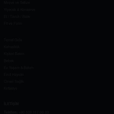
Meyve ve Sebze
Yiyecek & Konserve
Et / Tavuk / Balık
Fit ve Form
Temel Gıda
Kahvaltılık
Kişisel Bakım
Bebek
Ev Yaşam & Bakım
Evcil Hayvan
Cinsel Sağlık
Kırtasiye
İLETİŞİM
Telefon:
+90 539 117 00 33