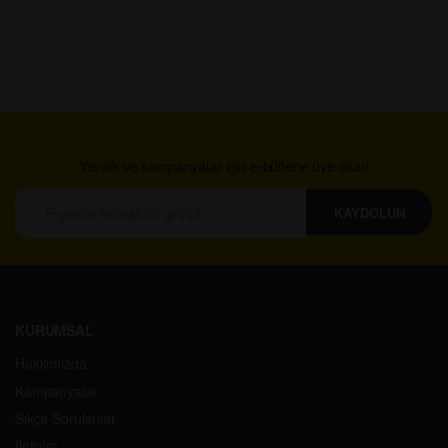
Yenilik ve kampanyalar için e-bültene üye olun!
KAYDOLUN
KURUMSAL
Hakkımızda
Kampanyalar
Sıkça Sorulanlar
İletişim