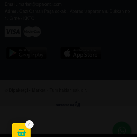
Email:
market@bipaketci.com
Adres:
Gazi Osman Paşa sokak . Abaras 3 apartmanı. Dükkan no
1. Girne / KKTC
©
Bipaketçi - Market
- Tüm hakları saklıdır.
0