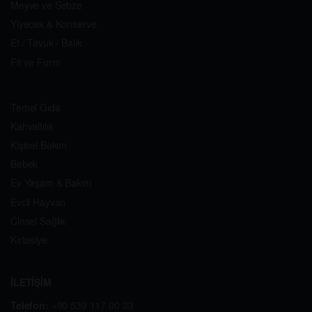
Meyve ve Sebze
Yiyecek & Konserve
Et / Tavuk / Balık
Fit ve Form
Temel Gıda
Kahvaltılık
Kişisel Bakım
Bebek
Ev Yaşam & Bakım
Evcil Hayvan
Cinsel Sağlık
Kırtasiye
İLETİŞİM
Telefon:
+90 539 117 00 33