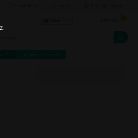
Favori Ürünlerim
Sipariş Takip
Giriş Yap | Üye Ol
0
SEPETIM
Türkçe
z.
eti: TL
Gönderim Süresi: dk