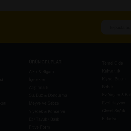
ÜRÜN GRUPLARI
Temel Gıda
Kahvaltılık
Alkol & Sigara
Kişisel Bakım
si
İçecekler
Bebek
Atıştırmalık
Ev Yaşam & Ba
Su, Buz & Dondurma
Evcil Hayvan
keti
Meyve ve Sebze
Cinsel Sağlık
Yiyecek & Konserve
Kırtasiye
Et / Tavuk / Balık
Fit ve Form