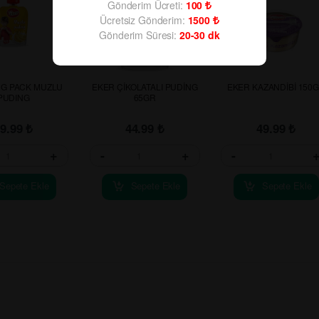
Gönderim Ücreti:
100
Ücretsiz Gönderim:
1500
Gönderim Süresi:
20-30
dk
 G PACK MUZLU
EKER ÇİKOLATALI PUDİNG
EKER KAZANDİBİ 150
PUDING
65GR
39.99
₺
44.99
₺
49.99
₺
+
-
+
-
Sepete Ekle
Sepete Ekle
Sepete Ekle