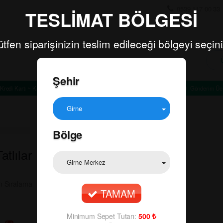
0539 117 00 33
TESLİMAT BÖLGESİ
ütfen siparişinizin teslim edileceği bölgeyi seçini
Şehir
Kredi Kartı ~ Kapıda Ödeme
Minimum Sepet Tutarı: TL
Gönderim Ücr
Girne
Bölge
atlılar
Girne Merkez
TAMAM
Minimum Sepet Tutarı:
500