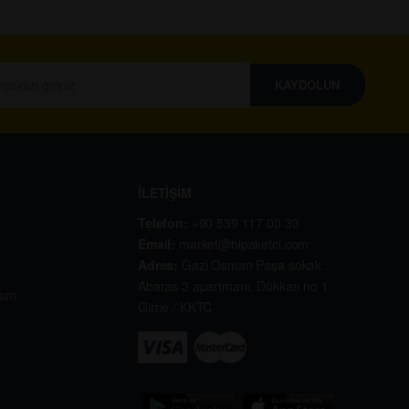
KAYDOLUN
İLETİŞİM
Telefon:
+90 539 117 00 33
Email:
market@bipaketci.com
Adres:
Gazi Osman Paşa sokak .
Abaras 3 apartmanı. Dükkan no 1.
kım
Girne / KKTC