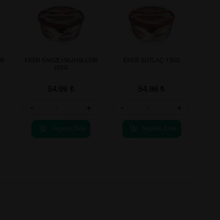
GR
EKER SAKIZLI MUHALLEBİ
EKER SÜTLAÇ 150G
150G
54.99
₺
54.99
₺
+
-
+
-
+
Sepete Ekle
Sepete Ekle