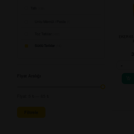
Tatlı
(136)
Unlu Mamül / Pasta
(7)
Toz Tatlılar
(102)
EKER 65
Sütlü Tatlılar
(18)
-
Fiyat Aralığı
Fiyat:
5 ₺
—
65 ₺
Filtrele