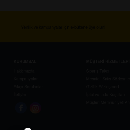
Yenilik ve kampanyalar için e-bültene üye olun!
KURUMSAL
MÜŞTERİ HİZMETLERİ
Hakkımızda
Sipariş Takip
Kampanyalar
Mesafeli Satış Sözleşme
Sıkça Sorulanlar
Gizlilik Sözleşmesi
İletişim
İptal ve İade Koşulları
Müşteri Memnuniyeti An