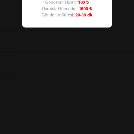
Gönderim Ücreti:
100
Ücretsiz Gönderim:
1500
Gönderim Süresi:
20-30
dk