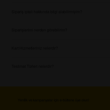
Sipariş iptali hakkında bilgi alabilirmiyim?
Siparişlerimi nerden görebilirim?
Kart Hizmetleriniz nelerdir?
Teslimat Türleri nelerdir?
Yenilik ve kampanyalar için e-bültene üye olun!