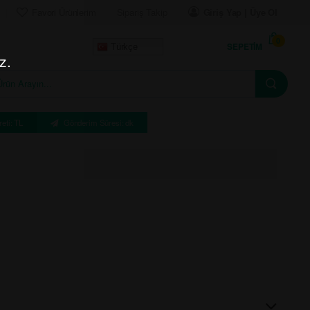
Favori Ürünlerim
Sipariş Takip
Giriş Yap | Üye Ol
0
SEPETIM
Türkçe
z.
eti: TL
Gönderim Süresi: dk