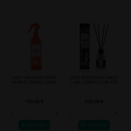
GOLF ODA KOKÜ SPRAY
GOLF REED BLACK ANGEL
KARPUZ LIMONLÜ 350ML
110ML ÇUBUKLU ODA KOK
159.99
₺
239.99
₺
-
+
-
+
Sepete Ekle
Sepete Ekle