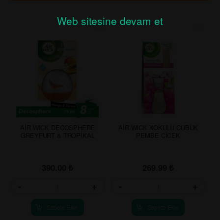
Web sitesine devam et
AİR WICK DECOSPHERE
AİR WICK KOKULU CUBUK
GREYFURT & TROPİKAL
PEMBE CİCEK
390.00
₺
269.99
₺
-
+
-
+
Sepete Ekle
Sepete Ekle