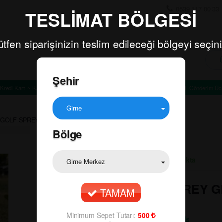
0539 117 00 33
TESLİMAT BÖLGESİ
ütfen siparişinizin teslim edileceği bölgeyi seçini
Şehir
Kredi Kartı ~ Kapıda Ödeme
Minimum Sepet Tutarı: TL
Gönderim Ücr
Girne
GOLF SPREY GREEN TEA & BERGAMOT 400ML
Bölge
Ürün Durumu:
Stokta
Girne Merkez
🔍
GOLF SPREY 
TAMAM
400ML
Minimum Sepet Tutarı:
500