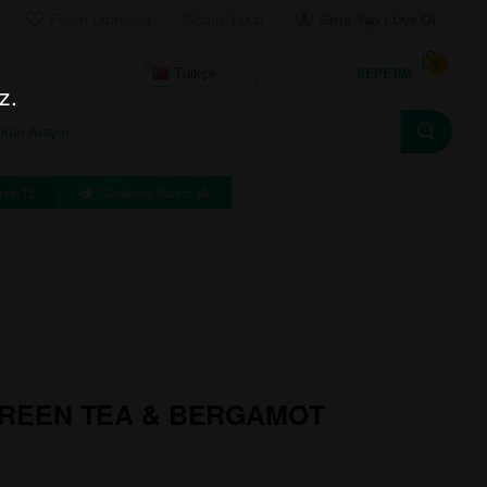
Favori Ürünlerim
Sipariş Takip
Giriş Yap | Üye Ol
0
SEPETIM
Türkçe
z.
eti: TL
Gönderim Süresi: dk
GREEN TEA & BERGAMOT