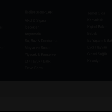
ÜRÜN GRUPLARI
Temel Gıda
Kahvaltılık
Alkol & Sigara
Kişisel Bakım
si
İçecekler
Bebek
Atıştırmalık
Ev Yaşam & Ba
Su, Buz & Dondurma
Evcil Hayvan
keti
Meyve ve Sebze
Cinsel Sağlık
Yiyecek & Konserve
Kırtasiye
Et / Tavuk / Balık
Fit ve Form