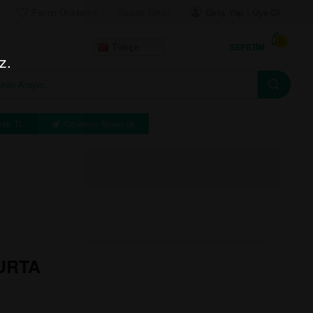
Favori Ürünlerim
Sipariş Takip
Giriş Yap | Üye Ol
0
SEPETIM
Türkçe
z.
eti: TL
Gönderim Süresi: dk
MURTA