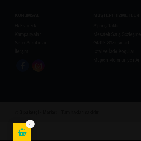
KURUMSAL
MÜŞTERİ HİZMETLERİ
Hakkımızda
Sipariş Takip
Kampanyalar
Mesafeli Satış Sözleşme
Sıkça Sorulanlar
Gizlilik Sözleşmesi
İletişim
İptal ve İade Koşulları
Müşteri Memnuniyeti An
©
Bipaketçi - Market
- Tüm hakları saklıdır.
0