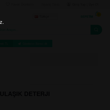
Favori Ürünlerim
Sipariş Takip
Giriş Yap | Üye Ol
0
SEPETIM
Türkçe
z.
eti: TL
Gönderim Süresi: dk
BULAŞIK DETERJI