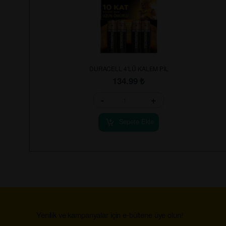
DURACELL 4’LÜ KALEM PİL
134.99
₺
-
+
Sepete Ekle
Yenilik ve kampanyalar için e-bültene üye olun!