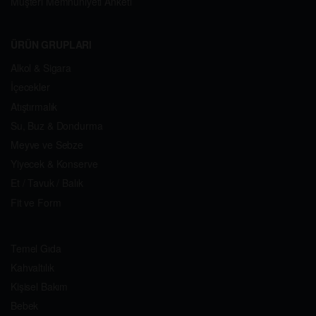
Müşteri Memnuniyeti Anketi
ÜRÜN GRUPLARI
Alkol & Sigara
İçecekler
Atıştırmalık
Su, Buz & Dondurma
Meyve ve Sebze
Yiyecek & Konserve
Et / Tavuk / Balık
Fit ve Form
Temel Gıda
Kahvaltılık
Kişisel Bakım
Bebek