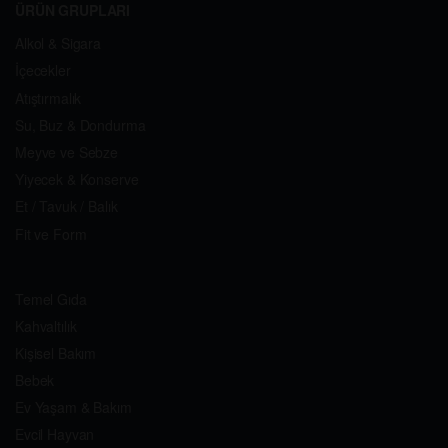
ÜRÜN GRUPLARI
Alkol & Sigara
İçecekler
Atıştırmalık
Su, Buz & Dondurma
Meyve ve Sebze
Yiyecek & Konserve
Et / Tavuk / Balık
Fit ve Form
Temel Gıda
Kahvaltılık
Kişisel Bakım
Bebek
Ev Yaşam & Bakım
Evcil Hayvan