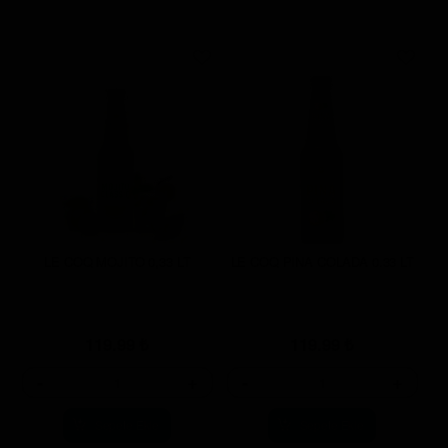
LE COQ MOJITO 0,33 LT
LE COQ PINA COLADA 0.33 LT
119.99
₺
119.99
₺
-
+
-
+
Sepete Ekle
Sepete Ekle