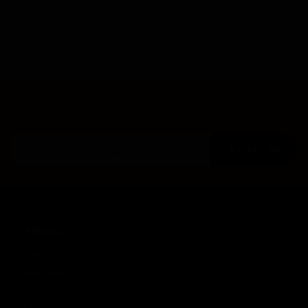
Yenilik ve kampanyalar için e-bültene üye olun!
KAYDOLUN
KURUMSAL
Hakkımızda
Kampanyalar
Sıkça Sorulanlar