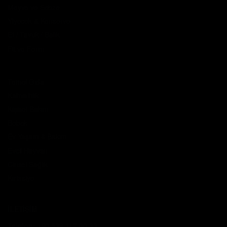
Meyve ve Sebze
Yiyecek & Konserve
Et / Tavuk / Balık
Fit ve Form
Temel Gıda
Kahvaltılık
Kişisel Bakım
Bebek
Ev Yaşam & Bakım
Evcil Hayvan
Cinsel Sağlık
Kırtasiye
İLETİŞİM
Telefon:
+90 539 117 00 33