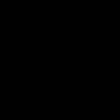
İletişim
MÜŞTERİ HİZMETLERİ
Sipariş Takip
Mesafeli Satış Sözleşmesi
Gizlilik Sözleşmesi
İptal ve İade Koşulları
Müşteri Memnuniyeti Anketi
ÜRÜN GRUPLARI
Alkol & Sigara
İçecekler
Atıştırmalık
Su, Buz & Dondurma