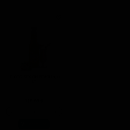
LE COQ SEX ON BEACH 0,33
LT
119.99
₺
-
+
Sepete Ekle