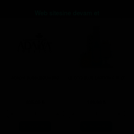
Web sitesine devam et
ADALYA BUBBLEGUM 50G
LE COQ BLUE LAGOON 0,33 LT
105.00
₺
119.99
₺
-
+
-
+
Sepete Ekle
Sepete Ekle