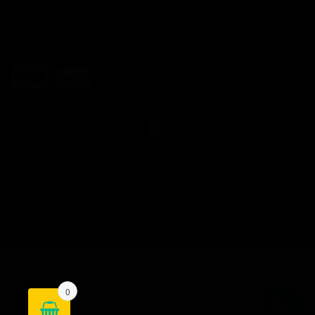
Email:
market@bipaketci.com
Adres:
Gazi Osman Paşa sokak . Abaras 3 apartmanı. Dükkan no
1. Girne / KKTC
©
Bipaketçi - Market
- Tüm hakları saklıdır.
0