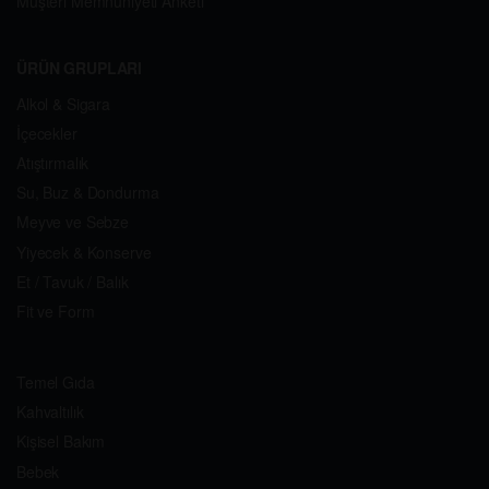
Müşteri Memnuniyeti Anketi
ÜRÜN GRUPLARI
Alkol & Sigara
İçecekler
Atıştırmalık
Su, Buz & Dondurma
Meyve ve Sebze
Yiyecek & Konserve
Et / Tavuk / Balık
Fit ve Form
Temel Gıda
Kahvaltılık
Kişisel Bakım
Bebek