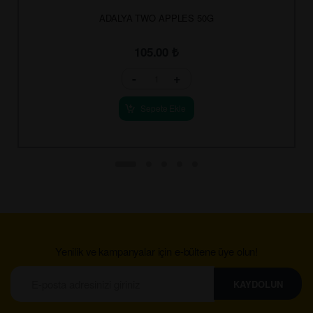
ADALYA TWO APPLES 50G
105.00
₺
-
+
Sepete Ekle
Yenilik ve kampanyalar için e-bültene üye olun!
KAYDOLUN