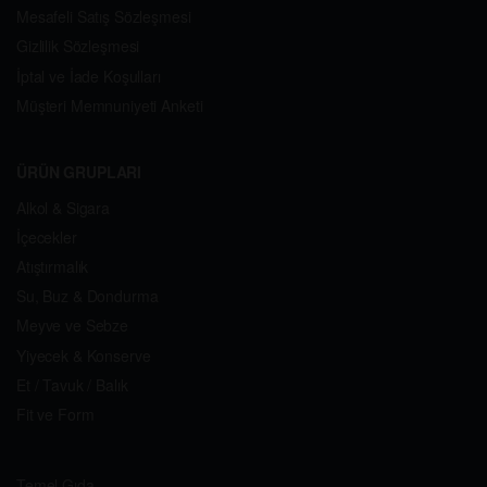
Mesafeli Satış Sözleşmesi
Gizlilik Sözleşmesi
İptal ve İade Koşulları
Müşteri Memnuniyeti Anketi
ÜRÜN GRUPLARI
Alkol & Sigara
İçecekler
Atıştırmalık
Su, Buz & Dondurma
Meyve ve Sebze
Yiyecek & Konserve
Et / Tavuk / Balık
Fit ve Form
Temel Gıda