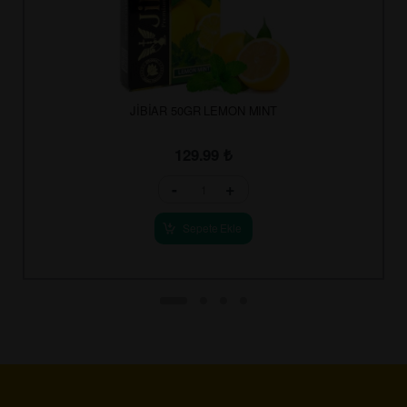
JİBİAR 50GR LEMON MINT
129.99
₺
-
+
Sepete Ekle