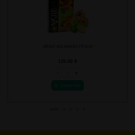
JİBİAR 50G BAKED PEACH
129.99
₺
-
+
Sepete Ekle