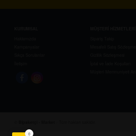
KURUMSAL
MÜŞTERİ HİZMETLERİ
Hakkımızda
Sipariş Takip
Kampanyalar
Mesafeli Satış Sözleşme
Sıkça Sorulanlar
Gizlilik Sözleşmesi
İletişim
İptal ve İade Koşulları
Müşteri Memnuniyeti An
©
Bipaketçi - Market
- Tüm hakları saklıdır.
0