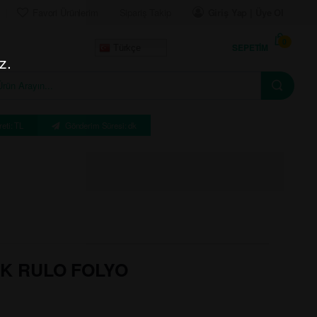
Favori Ürünlerim
Sipariş Takip
Giriş Yap | Üye Ol
0
SEPETIM
Türkçe
z.
eti: TL
Gönderim Süresi: dk
K RULO FOLYO