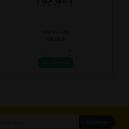
ADALYA L.K 50G
105.00
₺
-
+
Sepete Ekle
KAYDOLUN