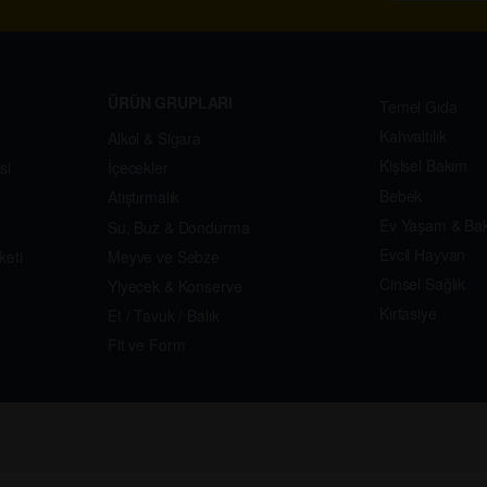
ÜRÜN GRUPLARI
Temel Gıda
Kahvaltılık
Alkol & Sigara
Kişisel Bakım
si
İçecekler
Bebek
Atıştırmalık
Ev Yaşam & Ba
Su, Buz & Dondurma
Evcil Hayvan
keti
Meyve ve Sebze
Cinsel Sağlık
Yiyecek & Konserve
Kırtasiye
Et / Tavuk / Balık
Fit ve Form