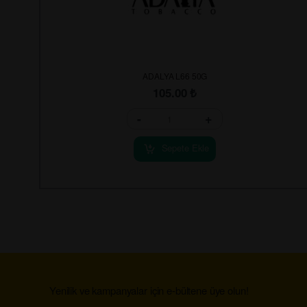
ADALYA L66 50G
105.00
₺
-
+
Sepete Ekle
Yenilik ve kampanyalar için e-bültene üye olun!