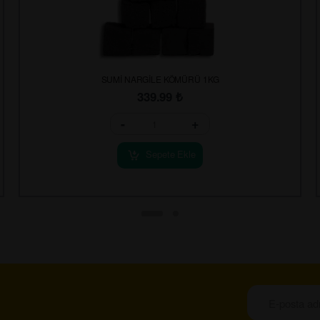
SUMİ NARGİLE KÖMÜRÜ 1KG
339.99
₺
-
+
Sepete Ekle