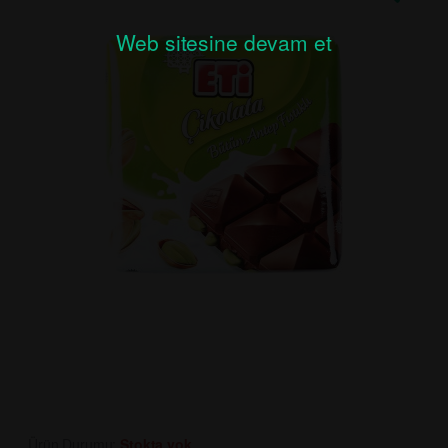
Web sitesine devam et
Ürün Durumu:
Stokta yok