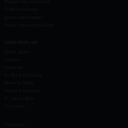
Mesafeli Satış Sözleşmesi
Gizlilik Sözleşmesi
İptal ve İade Koşulları
Müşteri Memnuniyeti Anketi
ÜRÜN GRUPLARI
Alkol & Sigara
İçecekler
Atıştırmalık
Su, Buz & Dondurma
Meyve ve Sebze
Yiyecek & Konserve
Et / Tavuk / Balık
Fit ve Form
Temel Gıda