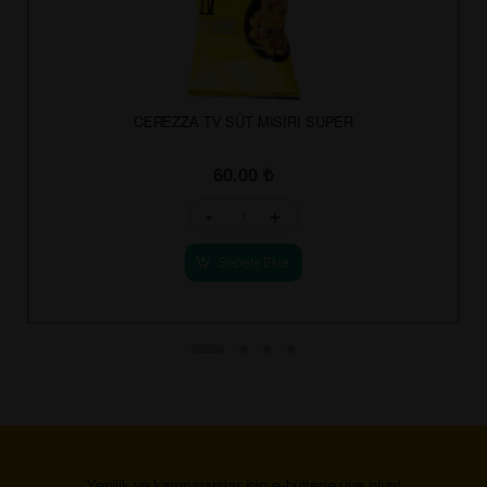
CEREZZA TV SÜT MISIRI SUPER
60.00
₺
-
+
Sepete Ekle
Yenilik ve kampanyalar için e-bültene üye olun!