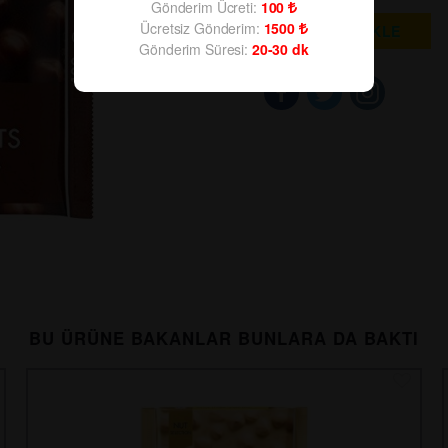
Gönderim Ücreti:
100
Ücretsiz Gönderim:
1500
SEPETE EKLE
Gönderim Süresi:
20-30
dk
BU ÜRÜNE BAKANLAR BUNLARA DA BAKTI