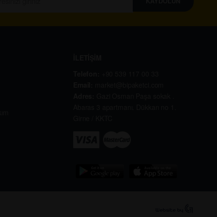
KAYDOLUN
İLETİŞİM
Telefon:
+90 539 117 00 33
Email:
market@bipaketci.com
Adres:
Gazi Osman Paşa sokak .
Abaras 3 apartmanı. Dükkan no 1.
kım
Girne / KKTC