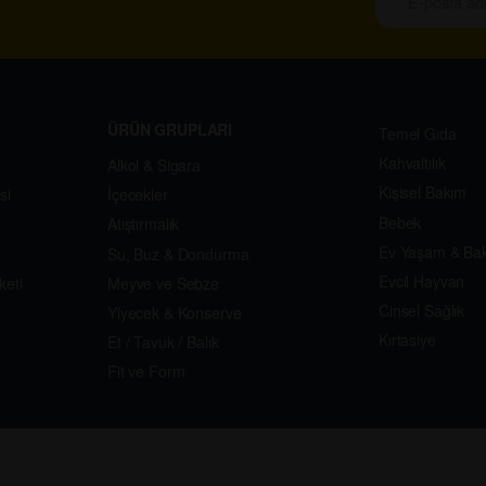
ÜRÜN GRUPLARI
Temel Gıda
Kahvaltılık
Alkol & Sigara
Kişisel Bakım
si
İçecekler
Bebek
Atıştırmalık
Ev Yaşam & Ba
Su, Buz & Dondurma
Evcil Hayvan
keti
Meyve ve Sebze
Cinsel Sağlık
Yiyecek & Konserve
Kırtasiye
Et / Tavuk / Balık
Fit ve Form