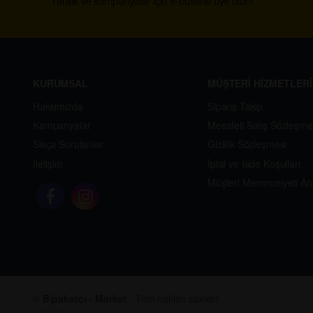
Yenilik ve kampanyalar için e-bültene üye olun!
KURUMSAL
MÜŞTERİ HİZMETLERİ
Hakkımızda
Sipariş Takip
Kampanyalar
Mesafeli Satış Sözleşme
Sıkça Sorulanlar
Gizlilik Sözleşmesi
İletişim
İptal ve İade Koşulları
Müşteri Memnuniyeti An
©
Bipaketçi - Market
- Tüm hakları saklıdır.