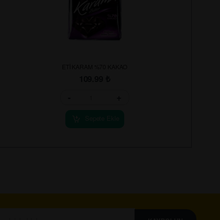
ETİ KARAM %70 KAKAO
109.99
₺
-
+
Sepete Ekle