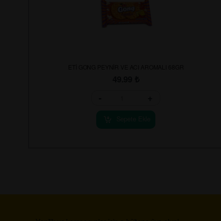
ETİ GONG PEYNİR VE ACI AROMALI 68GR
49.99
₺
-
+
Sepete Ekle