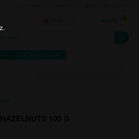
Favori Ürünlerim
Sipariş Takip
Giriş Yap | Üye Ol
0
SEPETIM
Türkçe
z.
eti: TL
Gönderim Süresi: dk
 kaldı
 HAZELNUTS 100 G