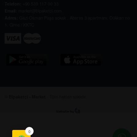
Telefon:
+90 539 117 00 33
Email:
market@bipaketci.com
Adres:
Gazi Osman Paşa sokak . Abaras 3 apartmanı. Dükkan no
1. Girne / KKTC
©
Bipaketçi - Market
- Tüm hakları saklıdır.
0