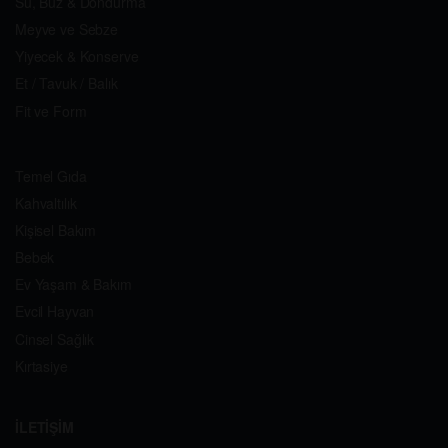
Su, Buz & Dondurma
Meyve ve Sebze
Yiyecek & Konserve
Et / Tavuk / Balık
Fit ve Form
Temel Gıda
Kahvaltılık
Kişisel Bakım
Bebek
Ev Yaşam & Bakım
Evcil Hayvan
Cinsel Sağlık
Kırtasiye
İLETİŞİM