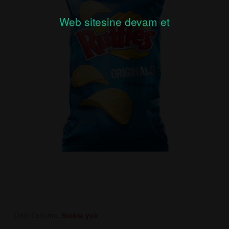
Web sitesine devam et
Ürün Durumu:
Stokta yok