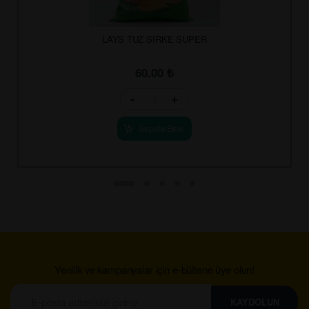
LAYS TUZ SIRKE SUPER
60.00
₺
-
+
Sepete Ekle
Yenilik ve kampanyalar için e-bültene üye olun!
KAYDOLUN