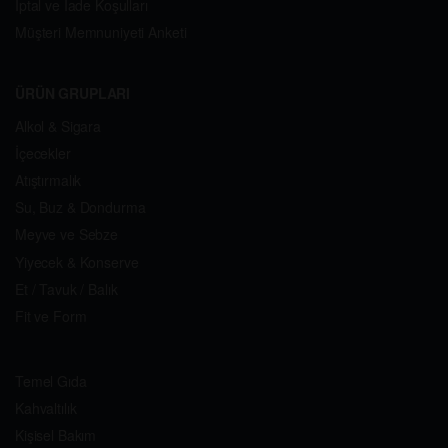
İptal ve İade Koşulları
Müşteri Memnuniyeti Anketi
ÜRÜN GRUPLARI
Alkol & Sigara
İçecekler
Atıştırmalık
Su, Buz & Dondurma
Meyve ve Sebze
Yiyecek & Konserve
Et / Tavuk / Balık
Fit ve Form
Temel Gıda
Kahvaltılık
Kişisel Bakım