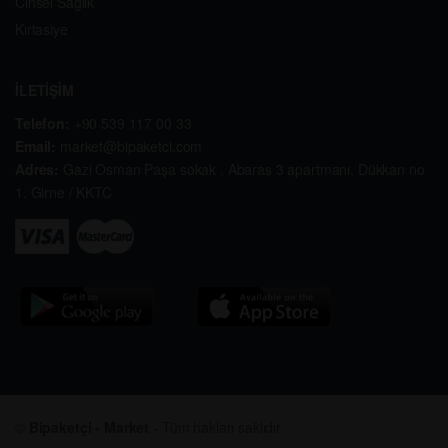
Cinsel Sağlık
Kırtasiye
İLETİŞİM
Telefon:
+90 539 117 00 33
Email:
market@bipaketci.com
Adres:
Gazi Osman Paşa sokak . Abaras 3 apartmanı. Dükkan no
1. Girne / KKTC
©
Bipaketçi - Market
- Tüm hakları saklıdır.