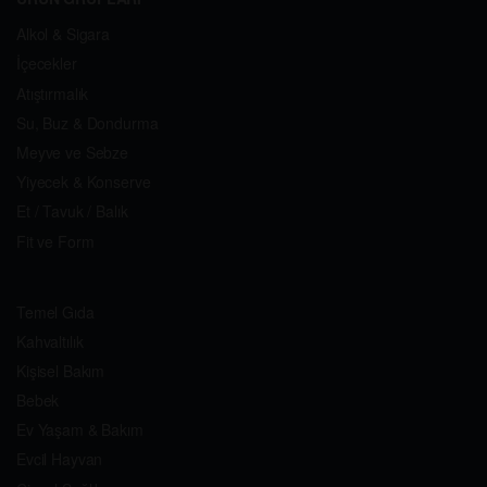
Alkol & Sigara
İçecekler
Atıştırmalık
Su, Buz & Dondurma
Meyve ve Sebze
Yiyecek & Konserve
Et / Tavuk / Balık
Fit ve Form
Temel Gıda
Kahvaltılık
Kişisel Bakım
Bebek
Ev Yaşam & Bakım
Evcil Hayvan