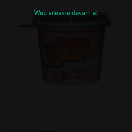
Web sitesine devam et
Ürün Durumu:
Stokta yok