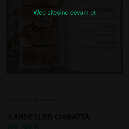
Web sitesine devam et
Ürün Durumu:
Stokta yok
KARDESLER CIABATTA
61.50
₺