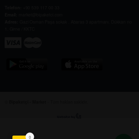
Telefon:
+90 539 117 00 33
Email:
market@bipaketci.com
Adres:
Gazi Osman Paşa sokak . Abaras 3 apartmanı. Dükkan no
1. Girne / KKTC
©
Bipaketçi - Market
- Tüm hakları saklıdır.
0