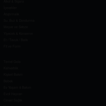
Alkol & Sigara
İçecekler
Atıştırmalık
Su, Buz & Dondurma
Meyve ve Sebze
Yiyecek & Konserve
Et / Tavuk / Balık
Fit ve Form
Temel Gıda
Kahvaltılık
Kişisel Bakım
Bebek
Ev Yaşam & Bakım
Evcil Hayvan
Cinsel Sağlık