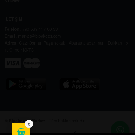
Kırtasiye
İLETİŞİM
Telefon:
+90 539 117 00 33
Email:
market@bipaketci.com
Adres:
Gazi Osman Paşa sokak . Abaras 3 apartmanı. Dükkan no
1. Girne / KKTC
©
Bipaketçi - Market
- Tüm hakları saklıdır.
0