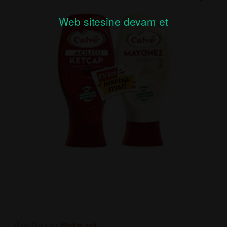
Web sitesine devam et
Ürün Durumu:
Stokta yok