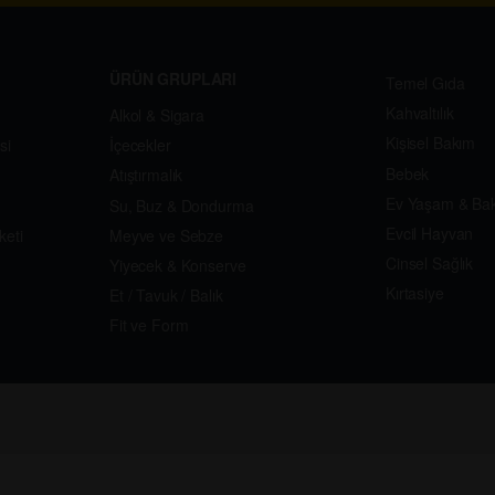
ÜRÜN GRUPLARI
Temel Gıda
Kahvaltılık
Alkol & Sigara
Kişisel Bakım
si
İçecekler
Bebek
Atıştırmalık
Ev Yaşam & Ba
Su, Buz & Dondurma
Evcil Hayvan
keti
Meyve ve Sebze
Cinsel Sağlık
Yiyecek & Konserve
Kırtasiye
Et / Tavuk / Balık
Fit ve Form