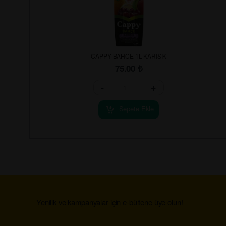
CAPPY BAHCE 1L KARISIK
75.00
₺
-
+
Sepete Ekle
Yenilik ve kampanyalar için e-bültene üye olun!