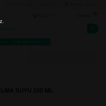
Favori Ürünlerim
Sipariş Takip
Giriş Yap | Üye Ol
0
SEPETIM
Türkçe
z.
eti: TL
Gönderim Süresi: dk
LMA SUYU 250 ML