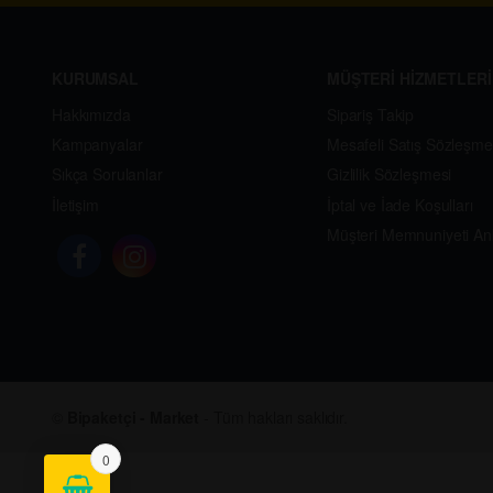
KURUMSAL
MÜŞTERİ HİZMETLERİ
Hakkımızda
Sipariş Takip
Kampanyalar
Mesafeli Satış Sözleşme
Sıkça Sorulanlar
Gizlilik Sözleşmesi
İletişim
İptal ve İade Koşulları
Müşteri Memnuniyeti An
©
Bipaketçi - Market
- Tüm hakları saklıdır.
0