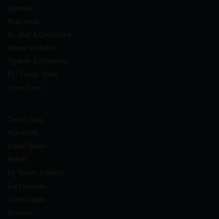
İçecekler
Atıştırmalık
Su, Buz & Dondurma
Meyve ve Sebze
Yiyecek & Konserve
Et / Tavuk / Balık
Fit ve Form
Temel Gıda
Kahvaltılık
Kişisel Bakım
Bebek
Ev Yaşam & Bakım
Evcil Hayvan
Cinsel Sağlık
Kırtasiye