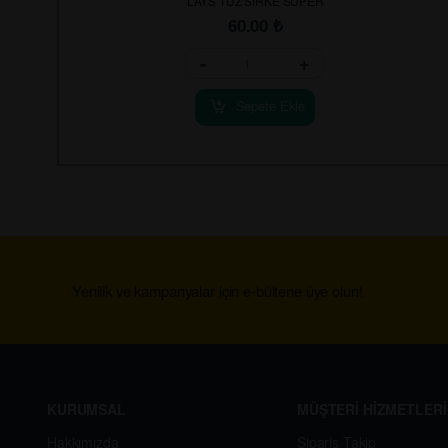
LAYS TUZ SIRKE SUPER
60.00
₺
-
+
Sepete Ekle
Yenilik ve kampanyalar için e-bültene üye olun!
KURUMSAL
MÜŞTERİ HİZMETLERİ
Hakkımızda
Sipariş Takip