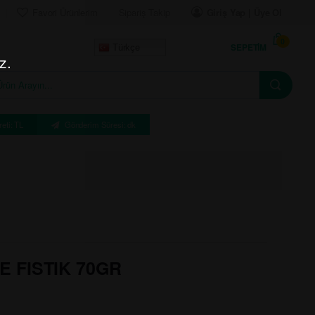
Favori Ürünlerim
Sipariş Takip
Giriş Yap | Üye Ol
0
SEPETIM
Türkçe
z.
eti: TL
Gönderim Süresi: dk
 FISTIK 70GR