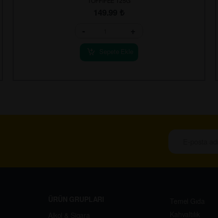
TOFFIFEE 125G
149.99
₺
-
+
Sepete Ekle
ÜRÜN GRUPLARI
Temel Gıda
Kahvaltılık
Alkol & Sigara