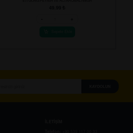
ETİ GONG PEYNİR VE ACI AROMALI 68GR
49.99
₺
-
+
Sepete Ekle
KAYDOLUN
İLETİŞİM
Telefon:
+90 539 117 00 33