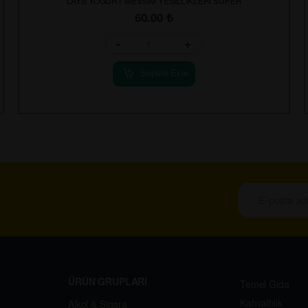
LAYS YOGURT MEVSIM YESILLIKLERI SUPER
60.00
₺
-
+
Sepete Ekle
ÜRÜN GRUPLARI
Temel Gıda
Kahvaltılık
Alkol & Sigara