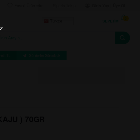
Favori Ürünlerim
Sipariş Takip
Giriş Yap | Üye Ol
0
SEPETIM
Türkçe
z.
eti: TL
Gönderim Süresi: dk
 KAJU ) 70GR