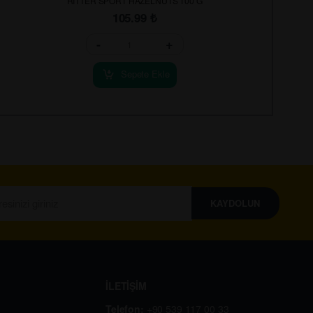
RITTER SPORT HAZELNUTS 100 G
105.99
₺
-
+
Sepete Ekle
KAYDOLUN
İLETİŞİM
Telefon:
+90 539 117 00 33