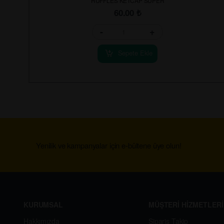
RUFFLES KETCAP SUPER
60.00
₺
-
+
Sepete Ekle
Yenilik ve kampanyalar için e-bültene üye olun!
KURUMSAL
MÜŞTERİ HİZMETLERİ
Hakkımızda
Sipariş Takip