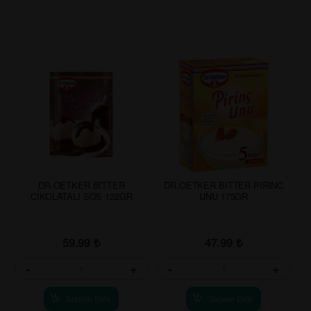
DR.OETKER BİTTER
DR.OETKER BITTER PIRINC
CİKOLATALI SOS 122GR
UNU 175GR
59.99
₺
47.99
₺
-
+
-
+
Sepete Ekle
Sepete Ekle