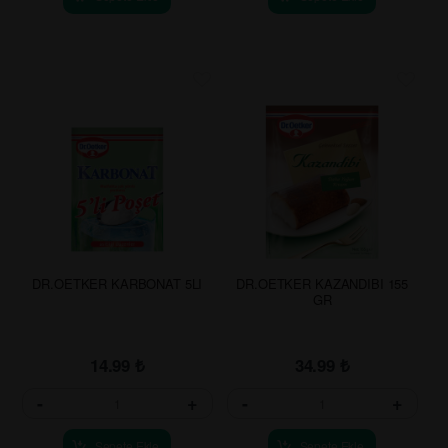
DR.OETKER KARBONAT 5LI
DR.OETKER KAZANDIBI 155
GR
14.99
₺
34.99
₺
-
+
-
+
Sepete Ekle
Sepete Ekle