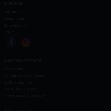
Sepete Ekle
Sepete Ekle
DR.OETKER ORMAN MEYVELİ
DR.OETKER PASTA SÜSÜ
ŞANTI 72 GR
KALP 10GR
49.99
₺
37.99
₺
-
+
-
+