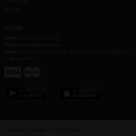
Sepete Ekle
Sepete Ekle
DR.OETKER PUDİNG
DR.OETKER PUDİNG
ÇİKOLATA FINDIKLI 102GR
ÇİKOLATA PARCALI 115GR
49.99
₺
44.99
₺
-
+
-
+