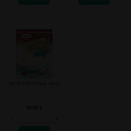
DR.OETKER KESKUL 125GR
DR.OETKER KREM KARAMEL
92GR
29.99
₺
64.99
₺
-
+
-
+
Sepete Ekle
Sepete Ekle