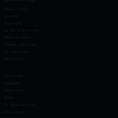
Sepete Ekle
Sepete Ekle
DR.OETKER PUDİNG BITTER
DR.OETKER PUDİNG
ÇİKOLATALI 111GR
ÇİKOLATA BADEM 104GR
44.99
₺
44.99
₺
-
+
-
+