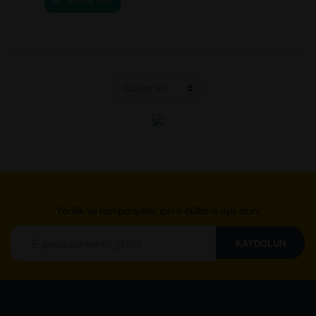
DR.OETKER KREP 177GR
DR.OETKER MAYA 3LU POSET
24.99
₺
33.99
₺
-
+
-
+