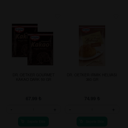
DR. OETKER GOURMET
DR. OETKER IRMIK HELVASI
KAKAO DARK 50 GR
360 GR
67.99
₺
74.99
₺
-
+
-
+
Sepete Ekle
Sepete Ekle