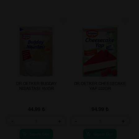
DR.OETKER BUGDAY
DR.OETKER CHEESECAKE
NISASTASI 150GR
YAP 222GR
44.99
₺
94.99
₺
-
+
-
+
Sepete Ekle
Sepete Ekle