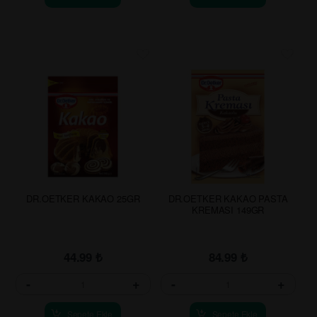
DR.OETKER KAKAO 25GR
DR.OETKER KAKAO PASTA
KREMASI 149GR
44.99
₺
84.99
₺
-
+
-
+
Sepete Ekle
Sepete Ekle