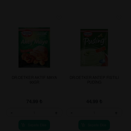
DR.OETKER AKTIF MAYA
DR.OETKER ANTEP FISTILI
90GR
PUDİNG
74.99
₺
44.99
₺
-
+
-
+
Sepete Ekle
Sepete Ekle