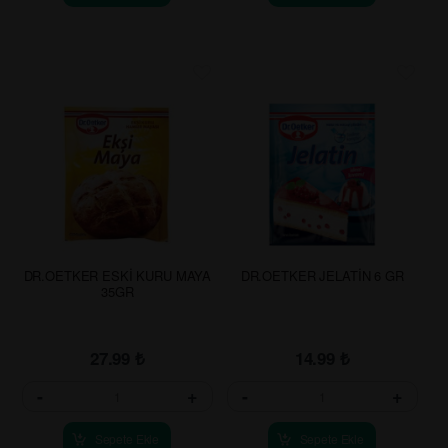
DR.OETKER ESKİ KURU MAYA
DR.OETKER JELATİN 6 GR
35GR
27.99
₺
14.99
₺
-
+
-
+
Sepete Ekle
Sepete Ekle