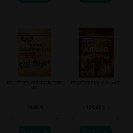
DR.OETKER KABARTMA TOZU
DR.OETKER KAKAO 100GR
5LI
19.99
₺
134.99
₺
-
+
-
+
Sepete Ekle
Sepete Ekle