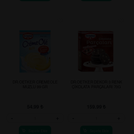
DR.OETKER CREMEOLE
DR.OETKER DEKOR 3 RENK
MUZLU 99 GR
ÇİKOLATA PARÇALARI 70G
54.99
₺
159.99
₺
-
+
-
+
Sepete Ekle
Sepete Ekle