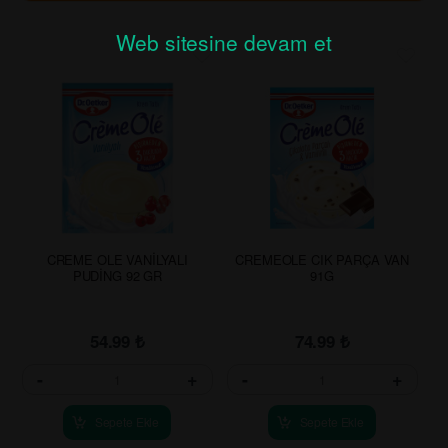
Web sitesine devam et
CREME OLE VANİLYALI
CREMEOLE CIK PARÇA VAN
PUDİNG 92 GR
91G
54.99
₺
74.99
₺
-
+
-
+
Sepete Ekle
Sepete Ekle