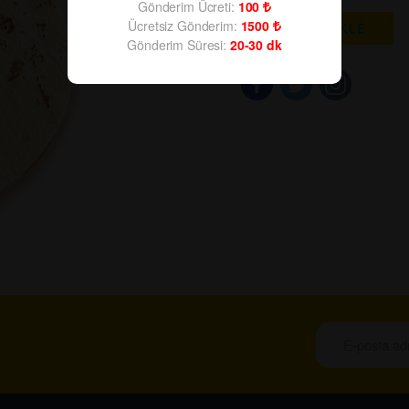
Gönderim Ücreti:
100
Ücretsiz Gönderim:
1500
SEPETE EKLE
Gönderim Süresi:
20-30
dk