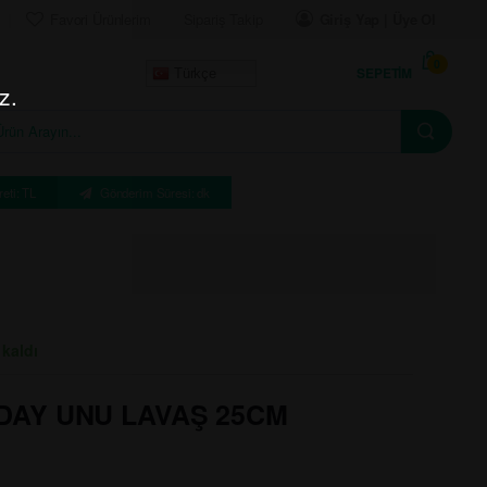
Favori Ürünlerim
Sipariş Takip
Giriş Yap | Üye Ol
0
SEPETIM
Türkçe
z.
eti: TL
Gönderim Süresi: dk
 kaldı
DAY UNU LAVAŞ 25CM