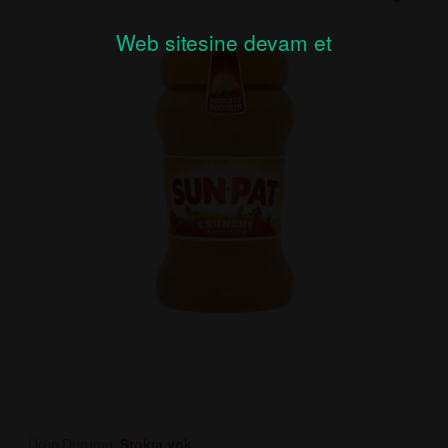
Web sitesine devam et
Ürün Durumu:
Stokta yok