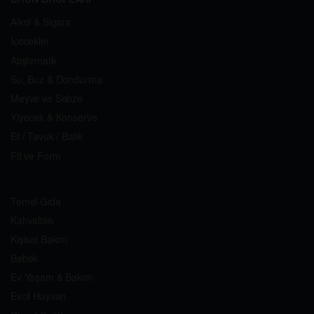
Alkol & Sigara
İçecekler
Atıştırmalık
Su, Buz & Dondurma
Meyve ve Sebze
Yiyecek & Konserve
Et / Tavuk / Balık
Fit ve Form
Temel Gıda
Kahvaltılık
Kişisel Bakım
Bebek
Ev Yaşam & Bakım
Evcil Hayvan