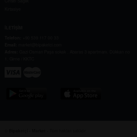
Cinsel Sağlık
Kırtasiye
İLETİŞİM
Telefon:
+90 539 117 00 33
Email:
market@bipaketci.com
Adres:
Gazi Osman Paşa sokak . Abaras 3 apartmanı. Dükkan no
1. Girne / KKTC
©
Bipaketçi - Market
- Tüm hakları saklıdır.