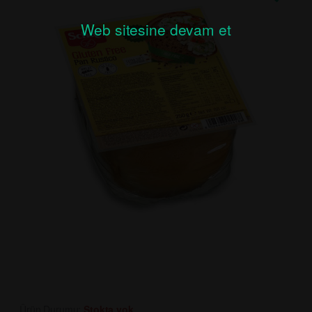
Web sitesine devam et
Ürün Durumu:
Stokta yok